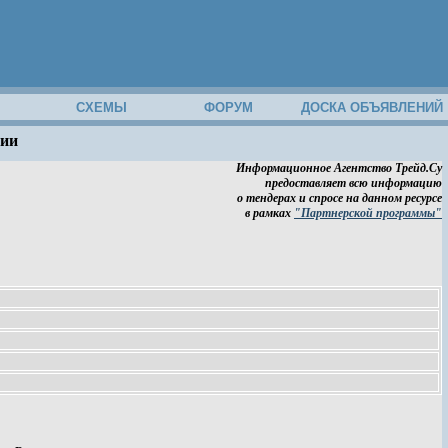
М
СХЕМЫ
ФОРУМ
ДОСКА ОБЪЯВЛЕНИЙ
ции
Информационное Агентство Трейд.Су
предоставляет всю информацию
о тендерах и спросе на данном ресурсе
в рамках
"Партнерской программы"