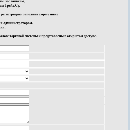
м Вас заявкам,
ам Трейд.Су.
 регистрацию, заполнив форму ниже
ия администратором.
ния.
логе торговой системы и представлены в открытом доступе.