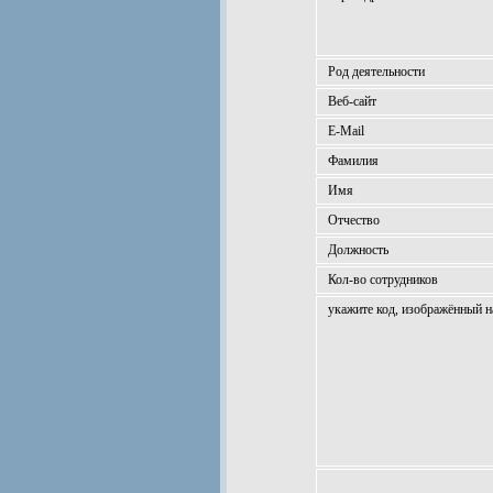
Род деятельности
Веб-сайт
E-Mail
Фамилия
Имя
Отчество
Должность
Кол-во сотрудников
укажите код, изображённый н