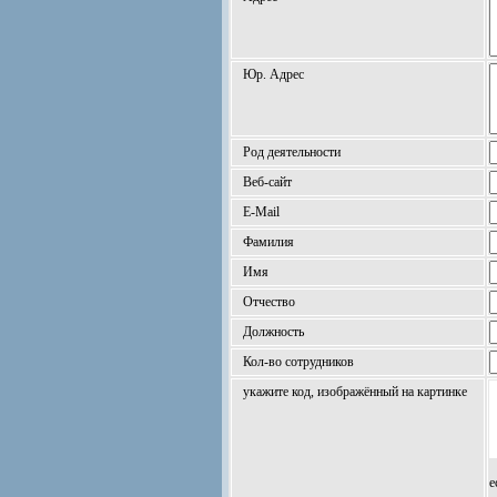
Юр. Адрес
Род деятельности
Веб-сайт
E-Mail
Фамилия
Имя
Отчество
Должность
Кол-во сотрудников
укажите код, изображённый на картинке
е