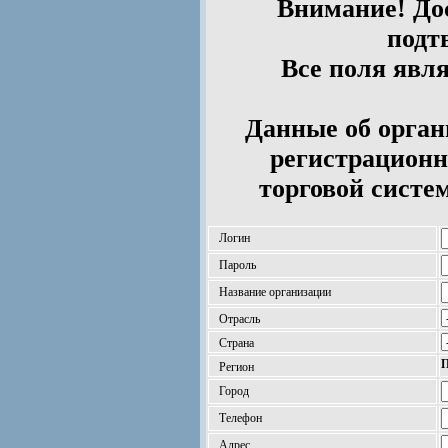
Внимание! Дос
подт
Все поля явл
Данные об орган
регистрационн
торговой систе
Логин
Пароль
Название организации
Отрасль
Страна
П
Регион
Город
Телефон
Адрес