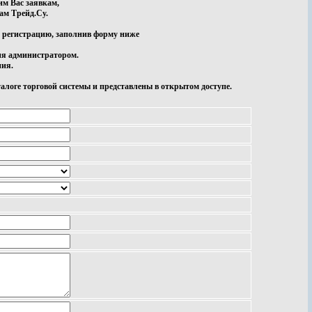
м Вас заявкам,
ам Трейд.Су.
 регистрацию, заполнив форму ниже
ия администратором.
ния.
логе торговой системы и представлены в открытом доступе.