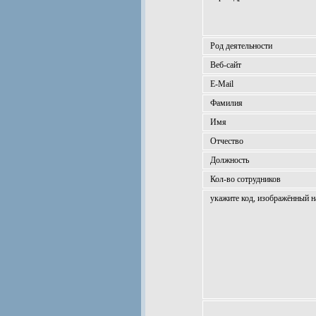
Род деятельности
Веб-сайт
E-Mail
Фамилия
Имя
Отчество
Должность
Кол-во сотрудников
укажите код, изображённый н