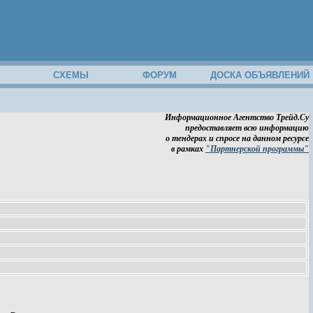
М
СХЕМЫ
ФОРУМ
ДОСКА ОБЪЯВЛЕНИЙ
Информационное Агентство Трейд.Су
предоставляет всю информацию
о тендерах и спросе на данном ресурсе
в рамках
"Партнерской программы"