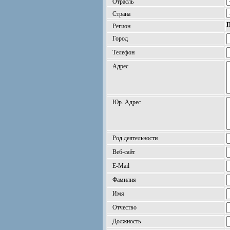
Отрасль
Страна
П
Регион
Город
Телефон
Адрес
Юр. Адрес
Род деятельности
Веб-сайт
E-Mail
Фамилия
Имя
Отчество
Должность