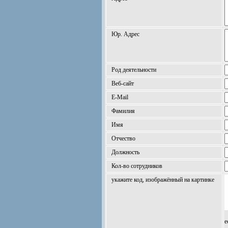
Юр. Адрес
Род деятельности
Веб-сайт
E-Mail
Фамилия
Имя
Отчество
Должность
Кол-во сотрудников
укажите код, изображённый на картинке
е