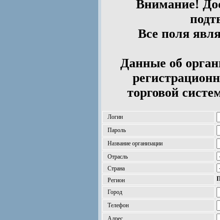
Внимание! Дос
подт
Все поля явл
Данные об орган
регистрационн
торговой систе
Логин
Пароль
Название организации
Отрасль
Страна
П
Регион
Город
Телефон
Адрес