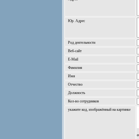
Юр. Адрес
Род деятельности
Веб-сайт
E-Mail
Фамилия
Имя
Отчество
Должность
Кол-во сотрудников
укажите код, изображённый на картинке
е