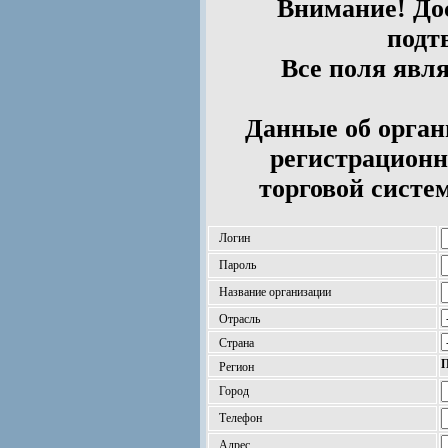
Внимание! Дос
подт
Все поля явл
Данные об орган
регистрационн
торговой систе
Логин
Пароль
Название организации
Отрасль
Страна
П
Регион
Город
Телефон
Адрес