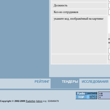
Должность
Кол-во сотрудников
укажите код, изображённый на картинке
е
н
РЕЙТИНГ
ТЕНДЕРЫ
ИССЛЕДОВАНИЯ
Copyright © 2002-2009
RadioNet
Admin
icq: 324949479