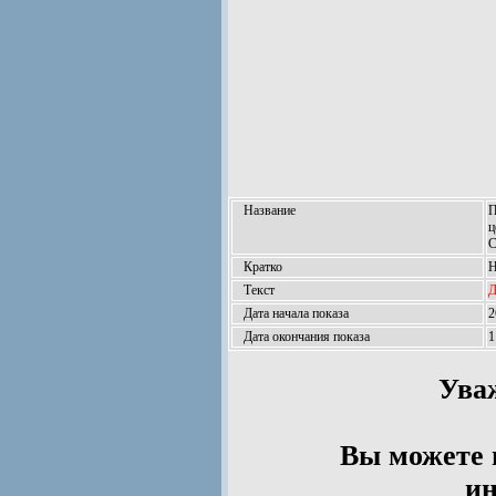
Название
П
ц
С
Кратко
Н
Текст
Д
Дата начала показа
2
Дата окончания показа
1
Ува
Вы можете 
ин