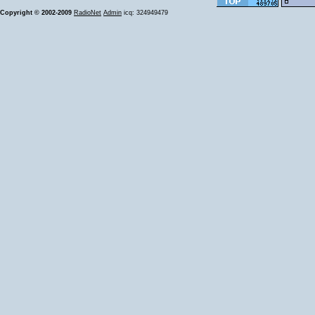
Copyright © 2002-2009
RadioNet
Admin
icq: 324949479