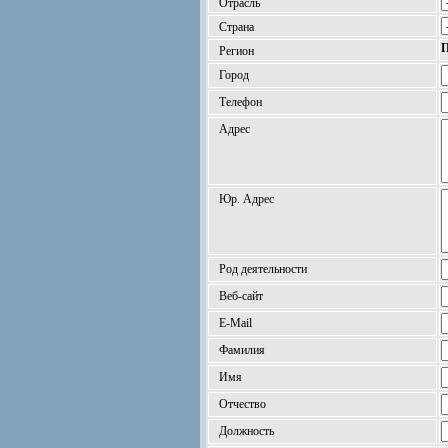
Отрасль
Страна
П
Регион
Город
Телефон
Адрес
Юр. Адрес
Род деятельности
Веб-сайт
E-Mail
Фамилия
Имя
Отчество
Должность