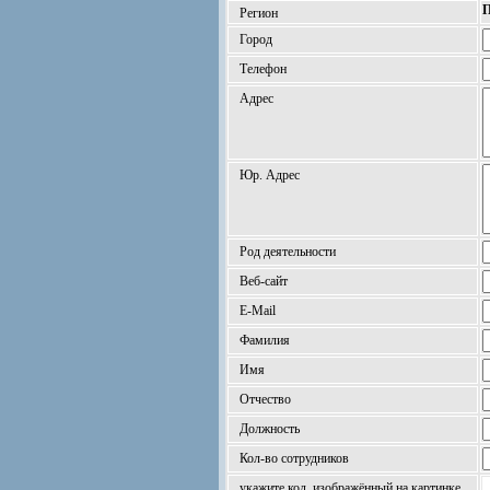
П
Регион
Город
Телефон
Адрес
Юр. Адрес
Род деятельности
Веб-сайт
E-Mail
Фамилия
Имя
Отчество
Должность
Кол-во сотрудников
укажите код, изображённый на картинке