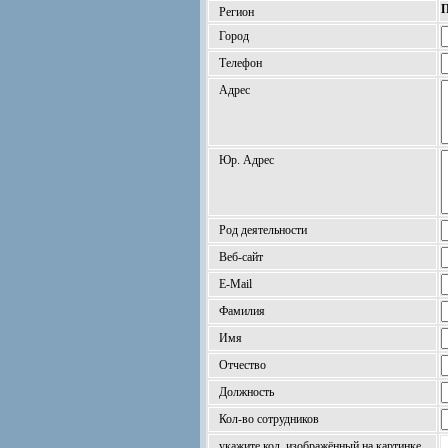
П
Регион
Город
Телефон
Адрес
Юр. Адрес
Род деятельности
Веб-сайт
E-Mail
Фамилия
Имя
Отчество
Должность
Кол-во сотрудников
укажите код, изображённый на картинке