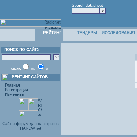
Search datasheet
РЕЙТИНГ
ТЕНДЕРЫ
ИССЛЕДОВАНИЯ
ПОИСК ПО САЙТУ
Опции:
and
or
РЕЙТИНГ САЙТОВ
Главная
Регистрация
Изменить
Cайт и форум для электриков
HARDW.net