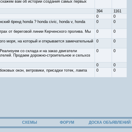
сскажем вам об истории создания самых первых
394
1161
0
0
ский бренд honda ? honda civic, honda v, honda
0
0
етрах от береговой линии Керченского пролива. Мы
0
0
ного моря, на который и открывается замечательный
0
0
Реализуем со склада и на заказ двигатели
0
0
ателей. Продаем дорожно-строительное и сельхоз
0
0
оковых окон, ветровики, присадки тотек, лампа
0
0
СХЕМЫ
ФОРУМ
ДОСКА ОБЪЯВЛЕНИЙ