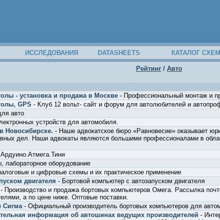
ИССЛЕДОВАНИЯ
DATASHEETS
КАТАЛОГ СХЕ
Рейтинг
/
Авто
олы - установка и продажа в Москве
- Профессиональный монтаж и п
толы, GPS
- Клуб 12 вольт- сайт и форум для автолюбителей и автопро
для авто
лектронных устройств для автомобиля.
в Новосибирске.
- Наше адвокатское бюро «Равновесие» оказывает юр
овных дел. Наши адвокаты являются большими профессионалами в облас
 Ардуино.Атмега.Тини
, лабораторное оборудование
налоговые и цифровые схемы и их практическое применение
пуском двигателя
- Бортовой компьютер с автозапуском двигателя
- Производство и продажа бортовых компьютеров Омега. Рассылка почт
елями, а по цене ниже. Оптовые поставки.
 Сигма
- Официальный производитель бортовых компьютеров для автом
имательная информация об автошинах ведущих производителей
- Инте