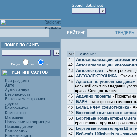
Search datasheet
РЕЙТИНГ
ТЕНДЕРЫ
ПОИСК ПО САЙТУ
№:
Название:
41
Автосигнализации, автомагнит
Опции:
and
or
42
Автосигнализации, автомагни
43
Автоэлектрик
- Электросхемы 
РЕЙТИНГ САЙТОВ
44
АВТОЭЛЕКТРОНИКА
- Схемы э
Все разделы
45
Адвокат по уголовным делам 
Авто
большой опыт при ведении угол
Аудио и звук
права. Осуществляем
Безопасность
46
Ардуино проекты
- Проекты на
Бытовая электроника
47
БАРН
- электронные компоненты
Другое
48
Больше чем схемотехника
- А
Компоненты
Компьютер
49
Бортовой компьютер с автоза
Магазины
50
Бортовые компьютеры Омега
Получение информации
сравнению с другими производит
Производители
51
Бортовые компьютеры Штат и
Радиосвязь
52
Веб-сайт 100wheels.ru - зан
Радиотехника