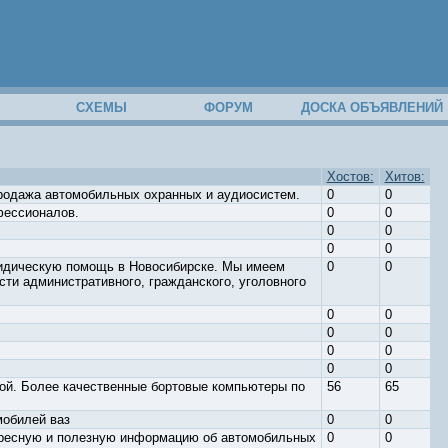
М
СХЕМЫ
ФОРУМ
ДОСКА ОБЪЯВЛЕНИЙ
Хостов:
Хитов:
родажа автомобильных охранных и аудиосистем.
0
0
фессионалов.
0
0
0
0
0
0
идическую помощь в Новосибирске. Мы имеем
0
0
ти административного, гражданского, уголовного
0
0
0
0
0
0
0
0
ой. Более качественные бортовые компьютеры по
56
65
обилей ваз
0
0
ресную и полезную информацию об автомобильных
0
0