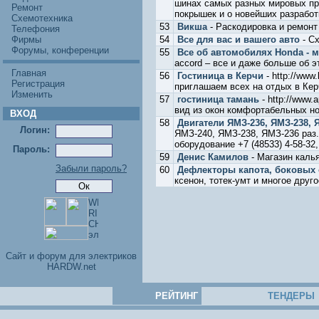
шинах самых разных мировых про
Ремонт
покрышек и о новейших разработ
Схемотехника
53
Викша
- Раскодировка и ремонт
Телефония
Фирмы
54
Все для вас и вашего авто
- Сх
Форумы, конференции
55
Все об автомобилях Honda - 
accord – все и даже больше об э
Главная
56
Гостиница в Керчи
- http://www
Регистрация
приглашаем всех на отдых в Кер
Изменить
57
гостиница тамань
- http://www.
вид из окон комфортабельных н
ВХОД
58
Двигатели ЯМЗ-236, ЯМЗ-238, 
Логин:
ЯМЗ-240, ЯМЗ-238, ЯМЗ-236 раз
оборудование +7 (48533) 4-58-32,
Пароль:
59
Денис Камилов
- Магазин каль
Забыли пароль?
60
Дефлекторы капота, боковых 
ксенон, тотек-умт и многое друго
Cайт и форум для электриков
HARDW.net
РЕЙТИНГ
ТЕНДЕРЫ