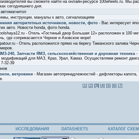
изводителей вы сможете найти на онлайн-ресурсе 100wheels.ru. Мы ра
ках сегодняшнего дня.
 автомагнитол
емы, инструкции, мануалы к авто, сигнализациям
мнения авторитетных источников, новости, фото
- Вас интересует япон
тих авто. Новости honda, фото honda.
.bolshaya12.ru - Отель «Гостиный двор Большая 12» расположен в 100 м
чь, где соприкасаются Черное и Азовское море!
apatour.ru - Отель расположился прямо на берегу Таманского залива Чер
омеров.
ЯМЗ-240, Запчасти ЯМЗ, сельскохозяйственная и дорожная техника
- 
. модификаций для МАЗ, Краз, Урал, Камаз. Осуществляем ремонт двиг
 7-32-39
янов
окон, ветровики
- Магазин автопринадлежностей - дефлекторы капота, б
е.
[
1
] [
2
]
[3]
[
4
] [
5
] [
6
] [
7
]
ИССЛЕДОВАНИЯ
DATASHEETS
КАТАЛОГ СХЕМ