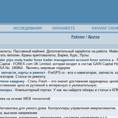
ИССЛЕДОВАНИЯ
DATASHEETS
КАТАЛОГ СХЕ
Рейтинг
/
Другое
валюты. Пассивный майнинг. Дополнительный заработок на работе. Майн
ботать биткоин. Краны криптовалюты, Биржи, Курс, Пулы.
ader pips meta trader forex trader management account forex service a
- 
pital - FOREX.com UK Limited, которая входит в состав GAIN Capital Ho
FSA No. 190864.. Являясь мировым лидером
, запчасти, карты и ремонт
- ForGPS.ru - все о навигаторах, запчасти, 
игаторов. Статьи по ремонту.
упное каждому
- Cтиль Fresh – это значит достижение ординарных целе
стижению цели из рутинной в интересную и увлекательную.
-тюнеры
- Компьютерный портал. У нас вы найдете обзоры и статьи о КПК
ема на основе WEB технологий
Автоматика для умного дома. Контроллеры управления микроклиматом.
а, высокое напряжение
лектронике, математике, теплотехнике, системам управления и т.п.