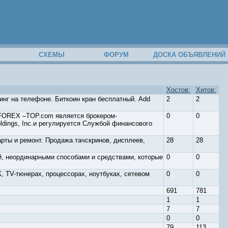
М
СХЕМЫ
ФОРУМ
ДОСКА ОБЪЯВЛЕНИЙ
Хостов:
Хитов:
инг на телефоне. Биткоин кран бесплатный. Add
2
2
FOREX –TOP.com является брокером-
0
0
ldings, Inc.и регулируется Службой финансового
карты и ремонт. Продажа тачскринов, дисплеев,
28
28
й, неординарными способами и средствами, которые
0
0
, TV-тюнерах, процессорах, ноутбуках, сетевом
0
0
691
781
1
1
7
7
0
0
79
113