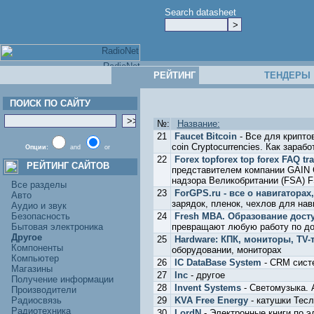
Search datasheet
РЕЙТИНГ
ТЕНДЕРЫ
ПОИСК ПО САЙТУ
№:
Название:
21
Faucet Bitcoin
- Все для крипто
coin Cryptocurrencies. Как зара
Опции:
and
or
22
Forex topforex top forex FAQ tr
РЕЙТИНГ САЙТОВ
представителем компании GAIN Ca
надзора Великобритании (FSA) 
Все разделы
23
ForGPS.ru - все о навигаторах
Авто
зарядок, пленок, чехлов для нав
Аудио и звук
Безопасность
24
Fresh MBA. Образование дост
Бытовая электроника
превращают любую работу по до
Другое
25
Hardware: КПК, мониторы, TV
Компоненты
оборудовании, мониторах
Компьютер
26
IC DataBase System
- CRM сист
Магазины
27
Inc
- другое
Получение информации
28
Invent Systems
- Светомузыка. 
Производители
Радиосвязь
29
KVA Free Energy
- катушки Тесл
Радиотехника
30
LordN
- Электронные книги по э