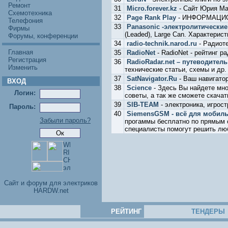
Ремонт
31
Micro.forever.kz
- Сайт Юрия М
Схемотехника
32
Page Rank Play
- ИНФОРМАЦИО
Телефония
33
Panasonic -электролитически
Фирмы
(Leaded), Large Can. Характерист
Форумы, конференции
34
radio-technik.narod.ru
- Радиоте
Главная
35
RadioNet
- RadioNet - рейтинг р
Регистрация
36
RadioRadar.net – путеводител
Изменить
технические статьи, схемы и др
37
SatNavigator.Ru
- Ваш навигатор
ВХОД
38
Science
- Здесь Вы найдете мно
Логин:
советы, а так же сможете скачат
39
SIB-TEAM
- электроника, игрос
Пароль:
40
SiemensGSM - всё для мобил
Забыли пароль?
прогаммы бесплатно по прямым 
специалисты помогут решить лю
Cайт и форум для электриков
HARDW.net
РЕЙТИНГ
ТЕНДЕРЫ