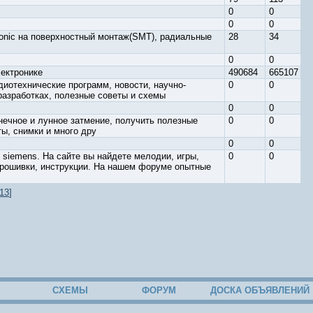
0
0
0
0
nic на поверхностный монтаж(SMT), радиальные
28
34
0
0
лектронике
490684
665107
диотехнические программ, новости, научно-
0
0
разработках, полезные советы и схемы
0
0
нечное и лунное затмение, получить полезные
0
0
ты, снимки и много дру
0
0
siemens. На сайте вы найдете мелодии, игры,
0
0
рошивки, инструкции. На нашем форуме опытные
13
]
СХЕМЫ
ФОРУМ
ДОСКА ОБЪЯВЛЕНИЙ