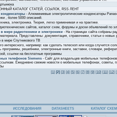
артынюка
ННЫЙ КАТАЛОГ СТАТЕЙ, ССЫЛОК, RSS ЛЕНТ
е конденсаторы
- Алюминиевые электролитические конденсаторы Panaso
ики , более 5000 описаний.
хника, электроника. Теория, легко применимая и на практике.
адиотехнических сайтов, каталог схем, форумы и доски объявлений по э
ь в мире радиотехники и электроники
- На страницах сайта собраны ра
. материала. Представлены: документация, справочники, статьи о новых 
 в мире Спутникового ТВ
го интересного, например: как сделать телескоп или когда случится сол
ь программы, решебники, электронные книги, заставки, словари, рефера
трой, ссылки на бесплатные программы
ьных телефонов Siemens
- Сайт для владельцев мобильных телефонов 
ссылкам. Ежедневно свежие новости о мобильных телефонах, советы, п
бы
[
1
]
[2]
[
3
] [
4
] [
5
] [
6
] [
7
] [
8
] [
9
] [
10
] [
11
] [
12
] [
ИССЛЕДОВАНИЯ
DATASHEETS
КАТАЛОГ СХЕМ