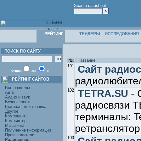
Search datasheet
РЕЙТИНГ
ТЕНДЕРЫ
ИССЛЕДОВАНИЯ
ПОИСК ПО САЙТУ
№:
Название:
101
Сайт радиос
Опции:
and
or
радиолюбител
РЕЙТИНГ САЙТОВ
Все разделы
102
TETRA.SU
- 
Авто
Аудио и звук
Безопасность
радиосвязи T
Бытовая электроника
Другое
терминалы: Te
Компоненты
Компьютер
ретранслято
Магазины
Получение информации
Производители
103
Радиосвязь