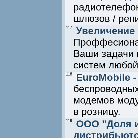
радиотелефон
шлюзов / реп
117
Увеличение 
Проффесионал
Ваши задачи 
систем любой
118
EuroMobile -
беспроводных 
модемов моду
в розницу.
119
ООО "Доля и
дистрибьютор