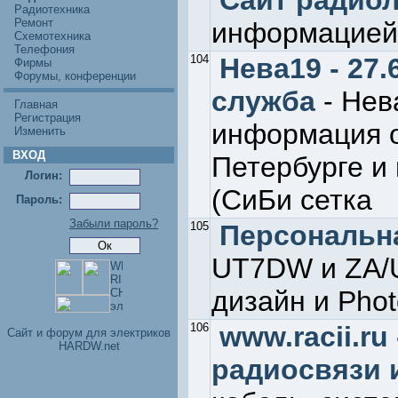
Сайт радио
Радиотехника
Ремонт
информацией
Схемотехника
Телефония
104
Нева19 - 27
Фирмы
Форумы, конференции
служба
- Нев
Главная
Регистрация
информация о
Изменить
ВХОД
Петербурге и 
Логин:
(СиБи сетка
Пароль:
Забыли пароль?
105
Персональн
UT7DW и ZA/U
дизайн и Pho
106
www.racii.r
Cайт и форум для электриков
HARDW.net
радиосвязи и