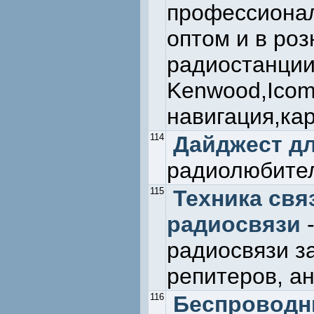
профессионал
оптом и в ро
радиостанции
Kenwood,Icom,
навигация,ка
114
Дайджест д
радиолюбите
115
Техника свя
радиосвязи
-
радиосвязи з
репитеров, ан
116
Беспроводн