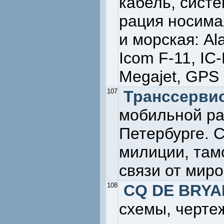
кабель, сист
рация носима
и морская: Al
Icom F-11, IC
Megajet, GPS
107
Транссерви
мобильной рад
Петербурге. С
милиции, там
связи от мир
108
CQ DE BRY
схемы, черте