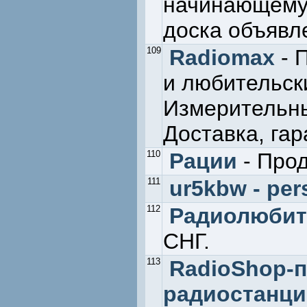
начинающему
доска объявле
109
Radiomax
- 
и любительск
Измерительны
Доставка, гар
110
Рации
- Прод
111
ur5kbw - per
112
Радиолюбит
СНГ.
113
RadioShop-
радиостанци