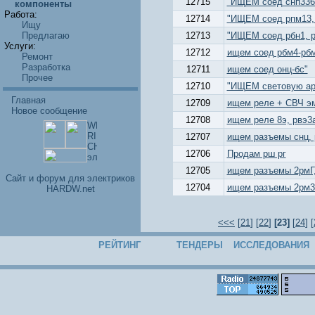
12715
"ИЩЕМ соед снп336..
компоненты
Работа:
12714
"ИЩЕМ соед рпм13, 
Ищу
Предлагаю
12713
"ИЩЕМ соед рбн1, рб
Услуги:
12712
ищем соед рбм4-рб
Ремонт
Разработка
12711
ищем соед онц-бс"
Прочее
12710
"ИЩЕМ световую ар
Главная
12709
ищем реле + СВЧ эмр
Новое сообщение
12708
ищем реле 8э, рвэ3а
12707
ищем разъемы снц, р
12706
Продам рш рг
12705
ищем разъемы 2рмГ,о
Cайт и форум для электриков
12704
ищем разъемы 2рм30
HARDW.net
<<<
[
21
] [
22
]
[23]
[
24
] [
РЕЙТИНГ
ТЕНДЕРЫ
ИССЛЕДОВАНИЯ