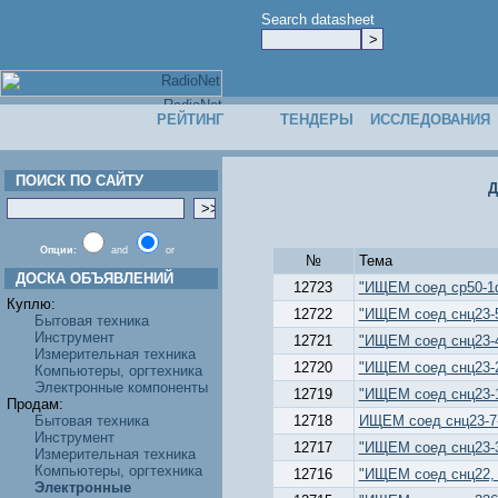
Search datasheet
РЕЙТИНГ
ТЕНДЕРЫ
ИССЛЕДОВАНИЯ
ПОИСК ПО САЙТУ
Д
Опции:
and
or
№
Тема
ДОСКА ОБЪЯВЛЕНИЙ
12723
"ИЩЕМ соед ср50-1ф
Куплю:
12722
"ИЩЕМ соед снц23-55
Бытовая техника
Инструмент
12721
"ИЩЕМ соед снц23-41
Измерительная техника
12720
"ИЩЕМ соед снц23-24
Компьютеры, оргтехника
Электронные компоненты
12719
"ИЩЕМ соед снц23-19
Продам:
Бытовая техника
12718
ИЩЕМ соед снц23-7-1
Инструмент
12717
"ИЩЕМ соед снц23-3-
Измерительная техника
Компьютеры, оргтехника
12716
"ИЩЕМ соед снц22, с
Электронные