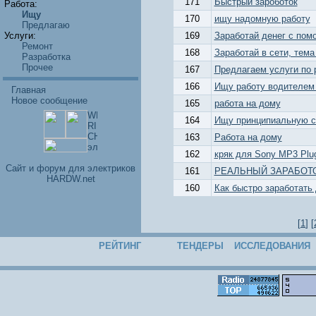
171
Быстрый зароботок
Работа:
Ищу
170
ищу надомную работу
Предлагаю
Услуги:
169
Заработай денег с пом
Ремонт
168
Заработай в сети, тема
Разработка
Прочее
167
Предлагаем услуги по р
166
Ищу работу водителем 
Главная
Новое сообщение
165
работа на дому
164
Ищу принципиальную 
163
Работа на дому
162
кряк для Sony MP3 Plug
Cайт и форум для электриков
161
РЕАЛЬНЫЙ ЗАРАБОТО
HARDW.net
160
Как быстро заработать 
[
1
] [
РЕЙТИНГ
ТЕНДЕРЫ
ИССЛЕДОВАНИЯ