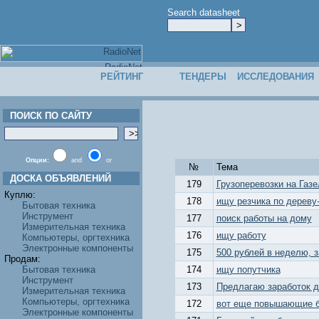
Search datasheet
РЕЙТИНГ
ТЕНДЕРЫ
ИССЛЕДОВАНИЯ
ПОИСК ПО САЙТУ
Опции:
and
or
№
Тема
ДОСКА ОБЪЯВЛЕНИЙ
179
Грузоперевозки на Газе
Куплю:
178
ищу резчика по дереву
Бытовая техника
Инструмент
177
поиск работы на дому
Измерительная техника
176
ищу работу
Компьютеры, оргтехника
Электронные компоненты
175
500 рублей в неделю, з
Продам:
Бытовая техника
174
ищу попутчика
Инструмент
173
Предлагаю заработок д
Измерительная техника
Компьютеры, оргтехника
172
вот еще повышающие б
Электронные компоненты