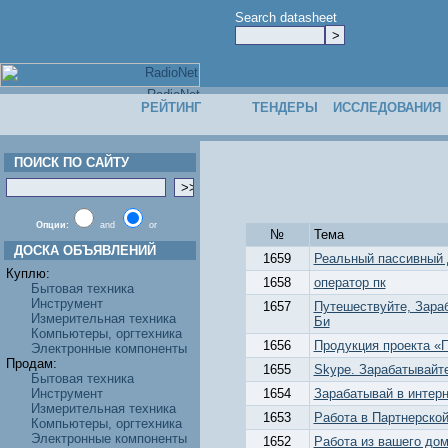
Search datasheet
РЕЙТИНГ
ТЕНДЕРЫ
ИССЛЕДОВАНИЯ
ПОИСК ПО САЙТУ
Опции:
and
or
№
Тема
ДОСКА ОБЪЯВЛЕНИЙ
1659
Реальный пассивный д
Куплю:
1658
оператор пк
Бытовая техника
Инструмент
1657
Путешествуйте, Зара
Измерительная техника
Би
Компьютеры, оргтехника
1656
Продукция проекта «
Электронные компоненты
Продам:
1655
Skype. Зарабатывайте
Бытовая техника
Инструмент
1654
Зарабатывай в интер
Измерительная техника
1653
Работа в Партнерской
Компьютеры, оргтехника
Электронные компоненты
1652
Работа из вашего до