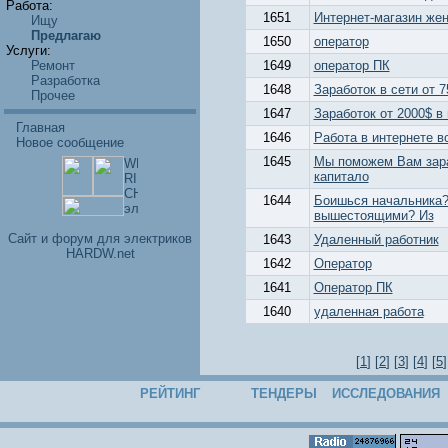
Работа:
1651
Интернет-магазин жен
Ищу
Предлагаю
1650
оператор
Услуги:
Ремонт
1649
оператор ПК
Разработка
1648
Заработок в сети от 7
Прочее
1647
Заработок от 2000$ в
Главная
1646
Работа в интернете в
Новое сообщение
1645
Мы поможем Вам зара
капитало
1644
Боишься начальника
вышестоящими? Из
Cайт и форум для электриков
1643
Удаленный работник
HARDW.net
1642
Оператор
1641
Оператор ПК
1640
удаленная работа
[
1
] [
2
] [
3
] [
4
] [
5
]
РЕЙТИНГ
ТЕНДЕРЫ
ИССЛЕДОВАНИЯ