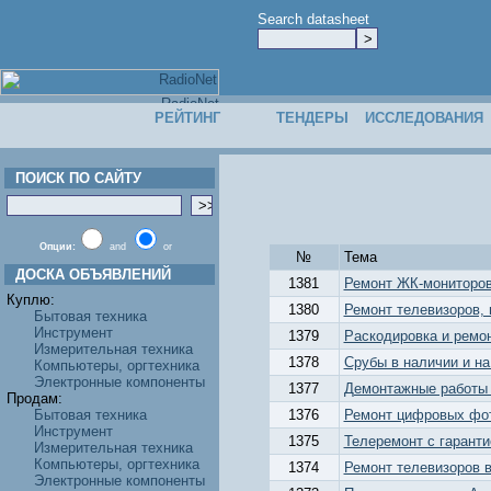
Search datasheet
РЕЙТИНГ
ТЕНДЕРЫ
ИССЛЕДОВАНИЯ
ПОИСК ПО САЙТУ
Опции:
and
or
№
Тема
ДОСКА ОБЪЯВЛЕНИЙ
1381
Ремонт ЖК-мониторов
Куплю:
1380
Ремонт телевизоров, 
Бытовая техника
Инструмент
1379
Раскодировка и ремо
Измерительная техника
1378
Срубы в наличии и на
Компьютеры, оргтехника
Электронные компоненты
1377
Демонтажные работы 
Продам:
Бытовая техника
1376
Ремонт цифровых фот
Инструмент
1375
Телеремонт с гаранти
Измерительная техника
Компьютеры, оргтехника
1374
Ремонт телевизоров 
Электронные компоненты