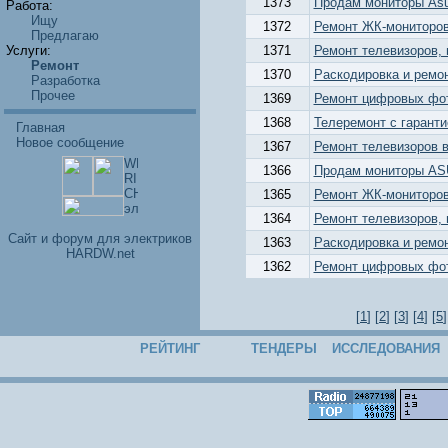
1373
Продам мониторы Asu
Работа:
Ищу
1372
Ремонт ЖК-мониторов
Предлагаю
Услуги:
1371
Ремонт телевизоров, 
Ремонт
1370
Раскодировка и ремо
Разработка
Прочее
1369
Ремонт цифровых фот
1368
Телеремонт с гаранти
Главная
Новое сообщение
1367
Ремонт телевизоров 
1366
Продам мониторы AS
1365
Ремонт ЖК-мониторов
1364
Ремонт телевизоров, 
Cайт и форум для электриков
1363
Раскодировка и ремо
HARDW.net
1362
Ремонт цифровых фот
[
1
] [
2
] [
3
] [
4
] [
5
]
РЕЙТИНГ
ТЕНДЕРЫ
ИССЛЕДОВАНИЯ