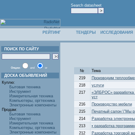
Search datasheet
РЕЙТИНГ
ТЕНДЕРЫ
ИССЛЕДОВАНИЯ
ПОИСК ПО САЙТУ
Опции:
and
or
№
Тема
ДОСКА ОБЪЯВЛЕНИЙ
219
Производим теплообме
Куплю:
218
услуги
Бытовая техника
Инструмент
217
«ЭЛБРОС» разработка 
Измерительная техника
уст
Компьютеры, оргтехника
216
Производство мебели
Электронные компоненты
Продам:
215
Печатный салон \"Мы р
Бытовая техника
Инструмент
214
Разработка электронны
Измерительная техника
213
• разработка программн
Компьютеры, оргтехника
Электронные компоненты
212
Разработка торговой ма