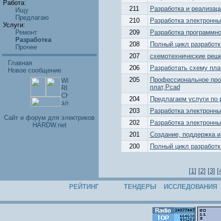
Работа:
211
Разработка и реализац
Ищу
Предлагаю
210
Разработка электронны
Услуги:
Ремонт
209
Разработка программно
Разработка
208
Полный цикл разработк
Прочее
207
схемотехнические решен
Главная
206
Разработать схему пла
Новое сообщение
205
Профессиональное про
плат,Pcad
204
Предлагаем услуги по р
203
Разработка электронны
Cайт и форум для электриков
202
Разработка электронны
HARDW.net
201
Создание, поддержка и
200
Полный цикл разработк
[
1
] [
2
] [
3
] [
РЕЙТИНГ
ТЕНДЕРЫ
ИССЛЕДОВАНИЯ