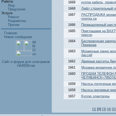
Работа:
1669
куплю кабель, провод
Ищу
1668
Лифт строительный гр
Предлагаю
Услуги:
1667
РАСПРОДАЖА мозаичн
Ремонт
плитка ха
Разработка
Прочее
1666
Промышленный шест
1665
Приглашаем на ВАХТу
Главная
персон
Новое сообщение
1664
Беспроводная зарядк
Приемник
1663
Мозаичные панно моз
бассей
1662
Дверные кассеты.Две
Cайт и форум для электриков
HARDW.net
1661
Мозаика мозаичное п
1660
ПРОДАМ ТЕЛЕФОН NO
ЧЕЛЯБИНСК+7950742
1659
Насосы погружные м
1658
Насосы вихревые мар
1657
Куплю электроды
[
1
]
[2]
[
3
] [
4
] [
5
]