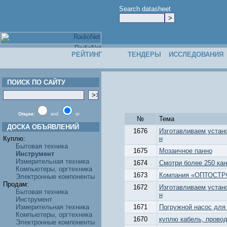
Search datasheet
РЕЙТИНГ
ТЕНДЕРЫ
ИССЛЕДОВАНИЯ
ПОИСК ПО САЙТУ
Опции:
and
or
№
Тема
ДОСКА ОБЪЯВЛЕНИЙ
1676
Изготавливаем устан
Куплю:
н
Бытовая техника
1675
Мозаичное панно
Инструмент
Измерительная техника
1674
Смотри более 250 кан
Компьютеры, оргтехника
1673
Компания «ОПТОСТРО
Электронные компоненты
Продам:
1672
Изготавливаем устан
Бытовая техника
н
Инструмент
Измерительная техника
1671
Погружной насос для
Компьютеры, оргтехника
1670
куплю кабель, провод
Электронные компоненты