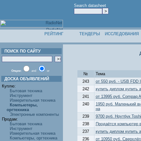
Search datasheet
РЕЙТИНГ
ТЕНДЕРЫ
ИССЛЕДОВАНИЯ
ПОИСК ПО САЙТУ
Опции:
and
or
№
Тема
ДОСКА ОБЪЯВЛЕНИЙ
243
от 550 руб. - USB FDD
Куплю:
242
купить диплом купить 
Бытовая техника
Инструмент
241
от 13995 руб. Compaq A
Измерительная техника
240
1950 руб. Маленький в
Компьютеры,
на
оргтехника
Электронные компоненты
239
9700 руб. Ноутбук Toshi
Продам:
Бытовая техника
238
Продаётся компьютер 
Инструмент
237
купить диплом купить 
Измерительная техника
Компьютеры, оргтехника
236
от 10950 руб. Сверхлёгк