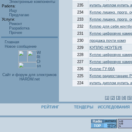
Электронные компоненты
235
купить диплом купить 
Работа:
Ищу
234
Куплю лиценз. прогр. об
Предлагаю
Услуги:
233
Куплю лиценз. прогр. об
Ремонт
232
Куплю для себя ноутбу
Разработка
Прочее
231
Куплю цифровую камер
230
продажа почти комп
Главная
Новое сообщение
229
КУПЛЮ НОУТБУК
228
Куплю цифровую камеру
227
Куплю цифровую камер
226
Куплю ГУ-66А
Cайт и форум для электриков
225
Куплю радиостанцию Р
HARDW.net
224
купить диплом купить 
[
1
] [
2
] [
3
] [
4
] [
5
]
РЕЙТИНГ
ТЕНДЕРЫ
ИССЛЕДОВАНИЯ