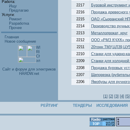
Работа:
2217
Буровой инструмент 
Ищу
Предлагаю
2216
Продажа древесного 
Услуги:
Ремонт
2215
ОАО «Сызранский НП
Разработка
2214
Производство ручных
Прочее
2213
Металлопрокат, круг
Главная
2212
ООО «РМЗ КЧХК» про
Новое сообщение
2211
20тонн ТМУ,ЦЛ39,ЦУ5
2210
Станки для ударно-ка
2209
Станки для холодной 
2208
Продажа буровых уст
Cайт и форум для электриков
HARDW.net
2207
Щепорезка (рубитель
2206
Ямобуры для ручного
[
1
] [
2
] [
3
] [
4
] [
5
]
РЕЙТИНГ
ТЕНДЕРЫ
ИССЛЕДОВАНИЯ