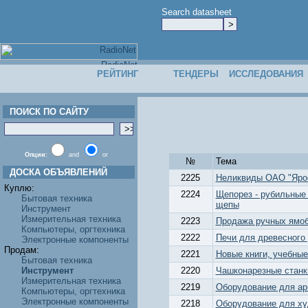
Search datasheet
РЕЙТИНГ
ТЕНДЕРЫ
ИССЛЕДОВАНИЯ
ПОИСК ПО САЙТУ
Опции:
and
or
№
Тема
ДОСКА ОБЪЯВЛЕНИЙ
2225
Неликвиды ОАО "Яро
Куплю:
2224
Щепорез - рубильные
Бытовая техника
щепы
Инструмент
Измерительная техника
2223
Продажа ручных ямо
Компьютеры, оргтехника
2222
Печи для древесного 
Электронные компоненты
Продам:
2221
Новые книги, учебные
Бытовая техника
Инструмент
2220
Чашконарезные станк
Измерительная техника
2219
Оборудование для ар
Компьютеры, оргтехника
Электронные компоненты
2218
Оборудование для ху