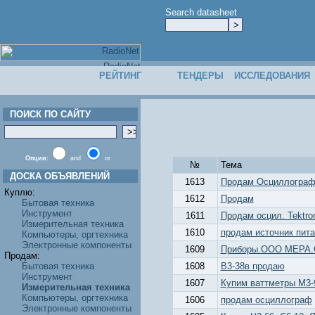
Search datasheet
РЕЙТИНГ
ТЕНДЕРЫ
ИССЛЕДОВАНИЯ
ПОИСК ПО САЙТУ
Опции:
and
or
№
Тема
ДОСКА ОБЪЯВЛЕНИЙ
1613
Продам Осциллограф С
Куплю:
1612
Продам
Бытовая техника
Инструмент
1611
Продам осцил. Tektron
Измерительная техника
1610
продам источник пит
Компьютеры, оргтехника
Электронные компоненты
1609
Приборы.ООО МЕРА.С4
Продам:
Бытовая техника
1608
В3-38в продаю
Инструмент
1607
Купим ваттметры М3-9
Измерительная техника
Компьютеры, оргтехника
1606
продам осциллограф
Электронные компоненты