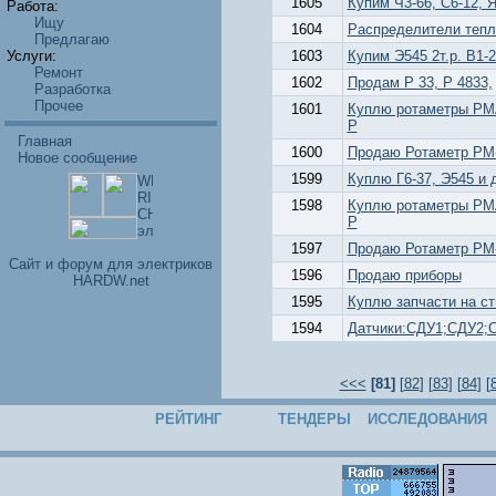
1605
Купим Ч3-66, С6-12, 
Работа:
Ищу
1604
Распределители тепл
Предлагаю
Услуги:
1603
Купим Э545 2т.р. В1-28
Ремонт
1602
Продам Р 33, Р 4833,
Разработка
Прочее
1601
Куплю ротаметры РМА
Р
Главная
1600
Продаю Ротаметр РМ-
Новое сообщение
1599
Куплю Г6-37, Э545 и 
1598
Куплю ротаметры РМА
Р
1597
Продаю Ротаметр РМ-
Cайт и форум для электриков
1596
Продаю приборы
HARDW.net
1595
Куплю запчасти на с
1594
Датчики:СДУ1;СДУ2;С
<<<
[81]
[
82
] [
83
] [
84
] [
РЕЙТИНГ
ТЕНДЕРЫ
ИССЛЕДОВАНИЯ