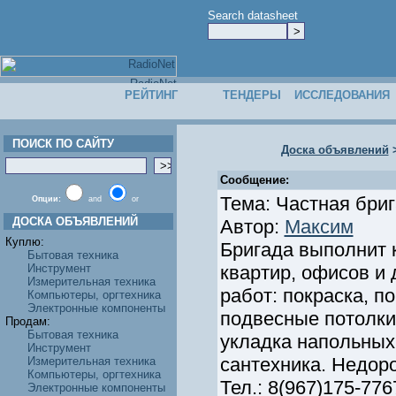
Search datasheet
РЕЙТИНГ
ТЕНДЕРЫ
ИССЛЕДОВАНИЯ
ПОИСК ПО САЙТУ
Доска объявлений
Сообщение:
Тема: Частная бриг
Опции:
and
or
ДОСКА ОБЪЯВЛЕНИЙ
Автор:
Максим
Куплю:
Бригада выполнит 
Бытовая техника
Инструмент
квартир, офисов и
Измерительная техника
работ: покраска, п
Компьютеры, оргтехника
Электронные компоненты
подвесные потолки,
Продам:
Бытовая техника
укладка напольных 
Инструмент
сантехника. Недор
Измерительная техника
Компьютеры, оргтехника
Тел.: 8(967)175-776
Электронные компоненты