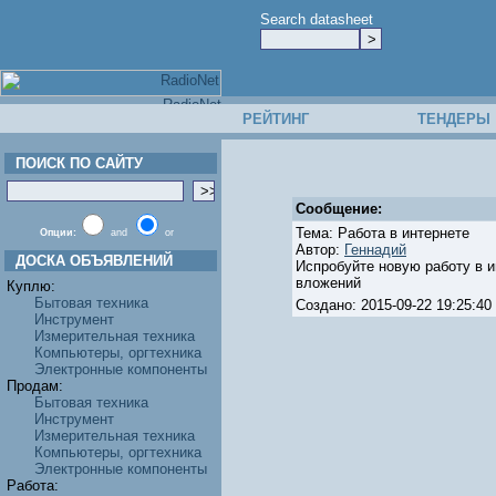
Search datasheet
РЕЙТИНГ
ТЕНДЕРЫ
ПОИСК ПО САЙТУ
Сообщение:
Тема: Работа в интернете
Опции:
and
or
Автор:
Геннадий
ДОСКА ОБЪЯВЛЕНИЙ
Испробуйте новую работу в инт
вложений
Куплю:
Бытовая техника
Создано: 2015-09-22 19:25:
Инструмент
Измерительная техника
Компьютеры, оргтехника
Электронные компоненты
Продам:
Бытовая техника
Инструмент
Измерительная техника
Компьютеры, оргтехника
Электронные компоненты
Работа: