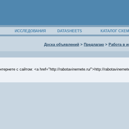
ИССЛЕДОВАНИЯ
DATASHEETS
КАТАЛОГ СХЕ
Доска объявлений
>
Предлагаю
>
Работа в и
ернете с сайтом: <a href="http://rabotavinernete.ru/">http://rabotavinern
40