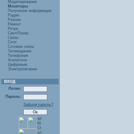
Моделирование
Мониторы
Получение информации
Радио
Разное
Ремонт
Ретро
Свет/Лазер
Связь
Сети
Сотовая связь
Телевидение
Телефония
Усилители
Цифровые
Электропитание
ВХОД
Логин:
Пароль:
Забыли пароль?