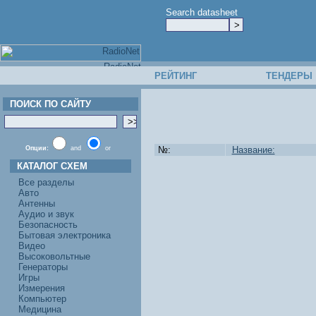
Search datasheet
РЕЙТИНГ
ТЕНДЕРЫ
ПОИСК ПО САЙТУ
Опции:
and
or
№:
Название:
КАТАЛОГ СХЕМ
Все разделы
Авто
Антенны
Аудио и звук
Безопасность
Бытовая электроника
Видео
Высоковольтные
Генераторы
Игры
Измерения
Компьютер
Медицина