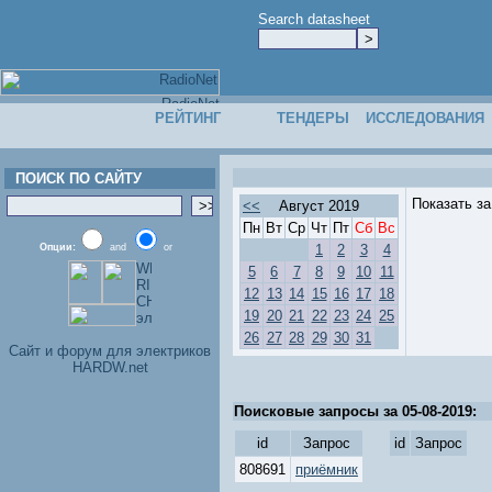
Search datasheet
РЕЙТИНГ
ТЕНДЕРЫ
ИССЛЕДОВАНИЯ
ПОИСК ПО САЙТУ
Показать з
<<
Август 2019
Пн
Вт
Ср
Чт
Пт
Сб
Вс
Опции:
and
or
1
2
3
4
5
6
7
8
9
10
11
12
13
14
15
16
17
18
19
20
21
22
23
24
25
26
27
28
29
30
31
Cайт и форум для электриков
HARDW.net
Поисковые запросы за 05-08-2019:
id
Запрос
id
Запрос
808691
приёмник