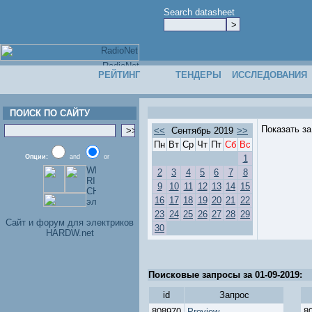
Search datasheet
РЕЙТИНГ
ТЕНДЕРЫ
ИССЛЕДОВАНИЯ
ПОИСК ПО САЙТУ
Показать з
<<
Сентябрь 2019
>>
Пн
Вт
Ср
Чт
Пт
Сб
Вс
Опции:
and
or
1
2
3
4
5
6
7
8
9
10
11
12
13
14
15
16
17
18
19
20
21
22
23
24
25
26
27
28
29
Cайт и форум для электриков
30
HARDW.net
Поисковые запросы за 01-09-2019:
id
Запрос
808970
Proview
8