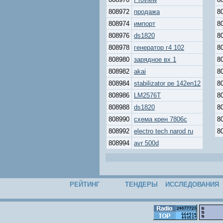
808972
продажа
8
808974
импорт
8
808976
ds1820
8
808978
генератор г4 102
8
808980
зарядное вх 1
8
808982
akai
8
808984
stabilizator pe 142en12
8
808986
LM2576T
8
808988
ds1820
8
808990
схема крен 7806c
8
808992
electro tech narod ru
8
808994
avr 500d
РЕЙТИНГ
ТЕНДЕРЫ
ИССЛЕДОВАНИЯ