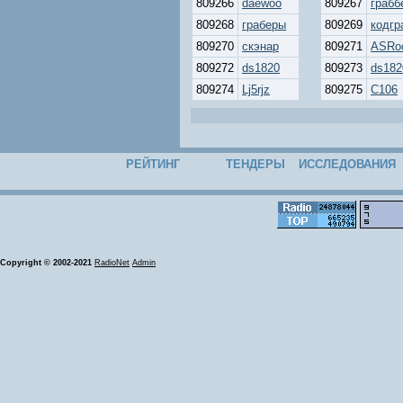
809266
daewoo
809267
грабб
809268
граберы
809269
кодгр
809270
скэнар
809271
ASRo
809272
ds1820
809273
ds182
809274
Lj5rjz
809275
C106
РЕЙТИНГ
ТЕНДЕРЫ
ИССЛЕДОВАНИЯ
Copyright © 2002-2021
RadioNet
Admin