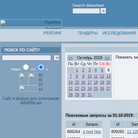
Search datasheet
РЕЙТИНГ
ТЕНДЕРЫ
ИССЛЕДОВАНИЯ
ПОИСК ПО САЙТУ
Показать з
<<
Октябрь 2019
>>
Пн
Вт
Ср
Чт
Пт
Сб
Вс
Опции:
and
or
1
2
3
4
5
6
7
8
9
10
11
12
13
14
15
16
17
18
19
20
21
22
23
24
25
26
27
28
29
30
31
Cайт и форум для электриков
HARDW.net
Поисковые запросы за 01-10-2019:
id
Запрос
id
Зап
809264
a href http
809265
12 22