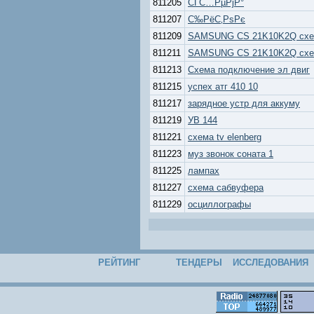
811205
СЃС…РµРјР°
811207
С‰РёС‚РѕРє
811209
SAMSUNG CS 21K10K2Q сх
811211
SAMSUNG CS 21K10K2Q сх
811213
Схема подключение эл двиг
811215
успех атг 410 10
811217
зарядное устр для аккуму
811219
УВ 144
811221
схема tv elenberg
811223
муз звонок соната 1
811225
лампах
811227
схема сабвуфера
811229
осциллографы
РЕЙТИНГ
ТЕНДЕРЫ
ИССЛЕДОВАНИЯ