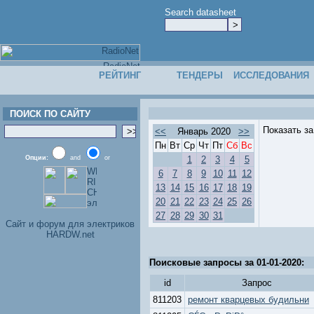
Search datasheet
РЕЙТИНГ
ТЕНДЕРЫ
ИССЛЕДОВАНИЯ
ПОИСК ПО САЙТУ
Показать з
<<
Январь 2020
>>
Пн
Вт
Ср
Чт
Пт
Сб
Вс
Опции:
and
or
1
2
3
4
5
6
7
8
9
10
11
12
13
14
15
16
17
18
19
20
21
22
23
24
25
26
27
28
29
30
31
Cайт и форум для электриков
HARDW.net
Поисковые запросы за 01-01-2020:
id
Запрос
811203
ремонт кварцевых будильни