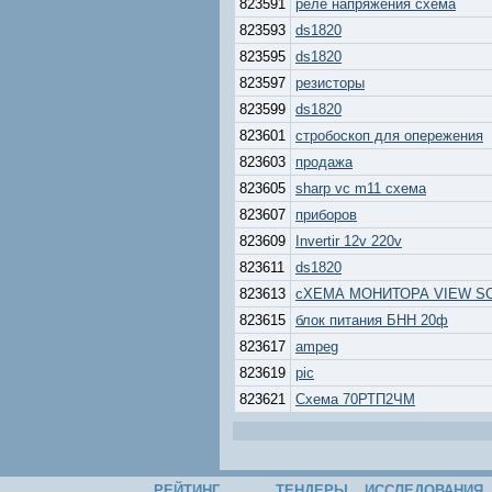
823591
реле напряжения схема
823593
ds1820
823595
ds1820
823597
резисторы
823599
ds1820
823601
стробоскоп для опережения
823603
продажа
823605
sharp vc m11 схема
823607
приборов
823609
Invertir 12v 220v
823611
ds1820
823613
сХЕМА МОНИТОРА VIEW S
823615
блок питания БНН 20ф
823617
ampeg
823619
pic
823621
Схема 70РТП2ЧМ
РЕЙТИНГ
ТЕНДЕРЫ
ИССЛЕДОВАНИЯ