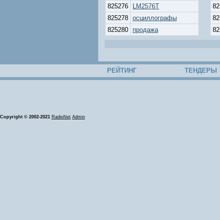
825276
LM2576T
82
825278
осциллографы
82
825280
продажа
82
РЕЙТИНГ
ТЕНДЕРЫ
Copyright © 2002-2021
RadioNet
Admin