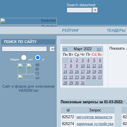
Search datasheet
РЕЙТИНГ
ТЕНДЕРЫ
ПОИСК ПО САЙТУ
Показать 
<<
Март 2022
>>
Пн
Вт
Ср
Чт
Пт
Сб
Вс
Опции:
and
or
1
2
3
4
5
6
7
8
9
10
11
12
13
14
15
16
17
18
19
20
21
22
23
24
25
26
27
28
29
30
31
Cайт и форум для электриков
HARDW.net
Поисковые запросы за 01-03-2022:
id
Запрос
825272
регулятор мощности
82
825274
зарядные устройства
82