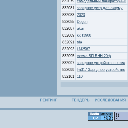
832079
самодельный лабораторный
832081
зарядное устр для аккуму
832083
2023
832085
Degen
832087
akai
832089
kx t3908
832091
tda
832093
LM2587
832095
схема БП БНН 20ф
832097
зарядное устройство схема
832099
lm317 Зарядное устройство
832101
110
РЕЙТИНГ
ТЕНДЕРЫ
ИССЛЕДОВАНИЯ