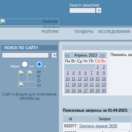
Search datasheet
РЕЙТИНГ
ТЕНДЕРЫ
ИССЛЕДОВАНИЯ
ПОИСК ПО САЙТУ
Показать з
<<
Апрель 2023
>>
Пн
Вт
Ср
Чт
Пт
Сб
Вс
Опции:
and
or
1
2
3
4
5
6
7
8
9
10
11
12
13
14
15
16
17
18
19
20
21
22
23
24
25
26
27
28
29
30
Cайт и форум для электриков
HARDW.net
Поисковые запросы за 01-04-2023:
id
Запрос
832077
Siemens gigaset 3035