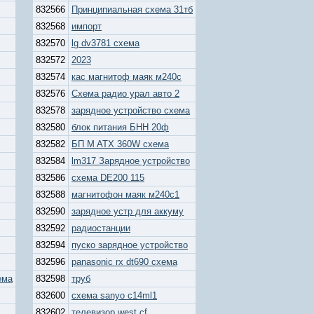
832566
Принципиальная схема 31тб
832568
импорт
832570
lg dv3781 схема
832572
2023
832574
кас магнитоф маяк м240с
832576
Схема радио урал авто 2
832578
зарядное устройство схема
832580
блок питания БНН 20ф
832582
БП M ATX 360W схема
832584
lm317 Зарядное устройство
832586
схема DE200 115
832588
магнитофон маяк м240с1
832590
зарядное устр для аккуму
832592
радиостанции
832594
пуско зарядное устройство
832596
panasonic rx dt690 схема
ема
832598
труб
832600
схема sanyo c14ml1
832602
телевизор west cf