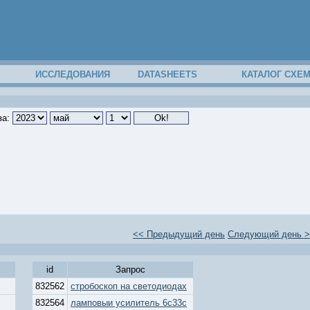
ИССЛЕДОВАНИЯ
DATASHEETS
КАТАЛОГ СХЕ
за:
<< Предыдущий день
Следующий день 
id
Запрос
832562
стробоскоп на светодиодах
832564
ламповыи усилитель 6с33с