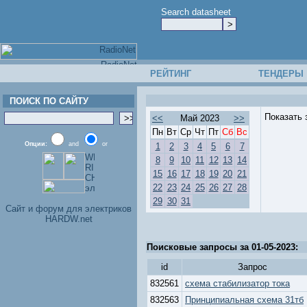
Search datasheet
РЕЙТИНГ
ТЕНДЕРЫ
ПОИСК ПО САЙТУ
Показать 
<<
Май 2023
>>
Пн
Вт
Ср
Чт
Пт
Сб
Вс
Опции:
and
or
1
2
3
4
5
6
7
8
9
10
11
12
13
14
15
16
17
18
19
20
21
22
23
24
25
26
27
28
29
30
31
Cайт и форум для электриков
HARDW.net
Поисковые запросы за 01-05-2023:
id
Запрос
832561
схема стабилизатор тока
832563
Принципиальная схема 31тб