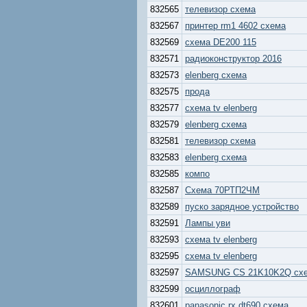
832565
телевизор схема
832567
принтер rm1 4602 схема
832569
схема DE200 115
832571
радиоконструктор 2016
832573
elenberg схема
832575
прода
832577
схема tv elenberg
832579
elenberg схема
832581
телевизор схема
832583
elenberg схема
832585
компо
832587
Схема 70РТП2ЧМ
832589
пуско зарядное устройство
832591
Лампы уви
832593
схема tv elenberg
832595
схема tv elenberg
832597
SAMSUNG CS 21K10K2Q сх
832599
осциллограф
832601
panasonic rx dt690 схема