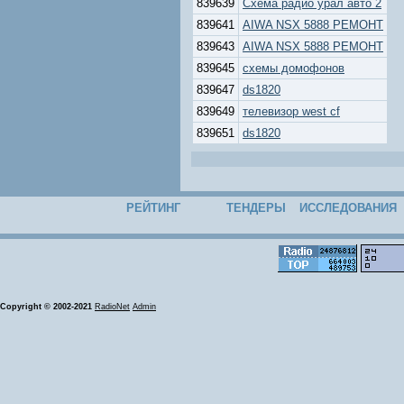
839639
Схема радио урал авто 2
839641
AIWA NSX 5888 РЕМОНТ
839643
AIWA NSX 5888 РЕМОНТ
839645
схемы домофонов
839647
ds1820
839649
телевизор west cf
839651
ds1820
РЕЙТИНГ
ТЕНДЕРЫ
ИССЛЕДОВАНИЯ
Copyright © 2002-2021
RadioNet
Admin