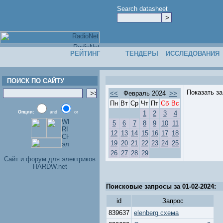
Search datasheet
РЕЙТИНГ
ТЕНДЕРЫ
ИССЛЕДОВАНИЯ
ПОИСК ПО САЙТУ
Показать з
<<
Февраль 2024
>>
Пн
Вт
Ср
Чт
Пт
Сб
Вс
Опции:
and
or
1
2
3
4
5
6
7
8
9
10
11
12
13
14
15
16
17
18
19
20
21
22
23
24
25
26
27
28
29
Cайт и форум для электриков
HARDW.net
Поисковые запросы за 01-02-2024:
id
Запрос
839637
elenberg схема