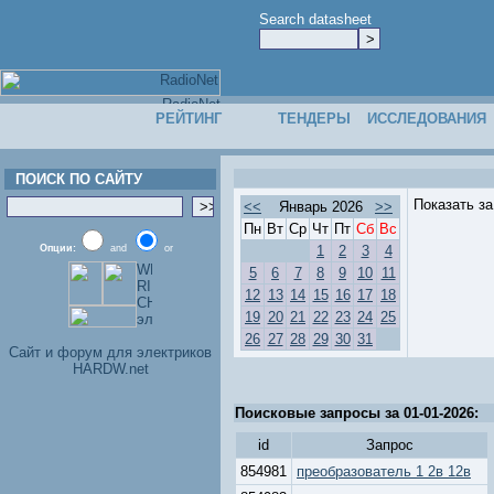
Search datasheet
РЕЙТИНГ
ТЕНДЕРЫ
ИССЛЕДОВАНИЯ
ПОИСК ПО САЙТУ
Показать з
<<
Январь 2026
>>
Пн
Вт
Ср
Чт
Пт
Сб
Вс
Опции:
and
or
1
2
3
4
5
6
7
8
9
10
11
12
13
14
15
16
17
18
19
20
21
22
23
24
25
26
27
28
29
30
31
Cайт и форум для электриков
HARDW.net
Поисковые запросы за 01-01-2026:
id
Запрос
854981
преобразователь 1 2в 12в