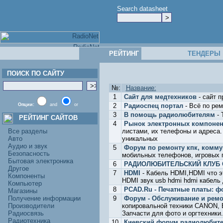
Search datasheet
РЕЙТИНГ
ТЕНДЕРЫ
ПОИСК ПО САЙТУ
№:
Название:
1
Сайт для медтехников
- сайт п
Опции:
and
or
2
Радиоспец портал
- Всё по ре
3
В помощь радиолюбителям
- 
РЕЙТИНГ САЙТОВ
4
Рынок электронных компонен
Все разделы
листами, их телефоны и адреса.
Авто
уникальных
Аудио и звук
5
Форум по ремонту кпк, комму
Безопасность
мобильных телефонов, игровых п
Бытовая электроника
6
РАДИОЛЮБИТЕЛЬСКИЙ КЛУБ
Другое
7
HDMI
- Кабель HDMI,HDMI что э
Компоненты
HDMI звук usb hdmi hdmi кабель
Компьютер
8
PCAD.Ru - Печатные платы: ф
Магазины
Получение информации
9
Форум - Обслуживание и ремо
Производители
копировальной техники CANON, E
Радиосвязь
Запчасти для фото и оргтехники
Радиотехника
10
Киевский форум радиолюбите