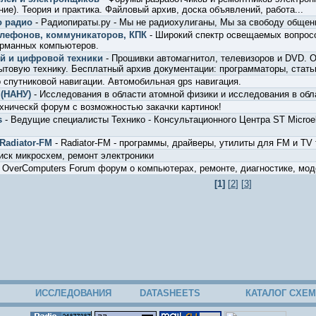
ие). Теория и практика. Файловый архив, доска объявлений, работа...
о радио
- Радиопираты.ру - Мы не радиохулиганы, Мы за свободу общен
елефонов, коммуникаторов, КПК
- Широкий спектр освещаемых вопрос
арманных компьютеров.
ой и цифровой техники
- Прошивки автомагнитол, телевизоров и DVD. 
товую технику. Бесплатный архив документации: программаторы, статьи
 спутниковой навигации. Автомобильная gps навигация.
 (НАНУ)
- Исследования в области атомной физики и исследования в обл
хническй форум с возможностью закачки картинок!
s
- Ведущие специалисты Технико - Консультационного Центра ST Microel
Radiator-FM
- Radiator-FM - программы, драйверы, утилиты для FM и TV
иск микросхем, ремонт электроники
 OverComputers Forum форум о компьютерах, ремонте, диагностике, мо
[1]
[
2
] [
3
]
ИССЛЕДОВАНИЯ
DATASHEETS
КАТАЛОГ СХЕМ