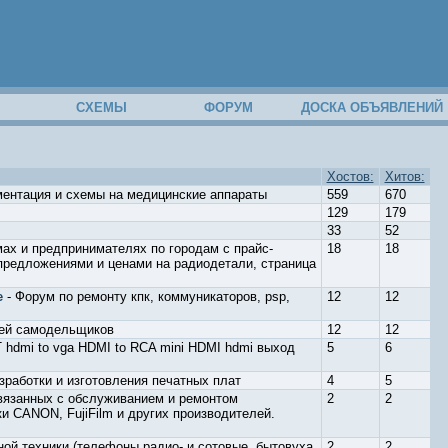
М
СХЕМЫ
ФОРУМ
ДОСКА ОБЪЯВЛЕНИЙ
Хостов:
Хитов:
ментация и схемы на медицинские аппараты
559
670
129
179
33
52
ах и предпринимателях по городам с прайс-
18
18
предложениями и ценами на радиодетали, страница
e
- Форум по ремонту кпк, коммуникаторов, psp,
12
12
лей самодельщиков
12
12
hdmi to vga HDMI to RCA mini HDMI hdmi выход
5
6
зработки и изготовления печатных плат
4
5
вязанных с обслуживанием и ремонтом
2
2
и CANON, FujiFilm и других производителей.
ой техники (телефоны радио- и сотовые, бытовуха,
2
2