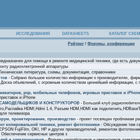
ИССЛЕДОВАНИЯ
DATASHEETS
КАТАЛОГ СХЕ
Рейтинг
/
Форумы, конференции
редназначен для помощи в ремонте медицинской техники, где есть доку
монту радиоэлектронной аппаратуры
Техническая литература, схемы, документация, справочники
тов
- Собрано большое количество информации о производителях, фирм
 Доска объявлений, с огромным количеством ценнейшей информации, с 
никаторов, psp, мобильных телефонов, игровых приставок и iPhon
риставок и iPhone
 САМОДЕЛЬЩИКОВ И КОНСТРУКТОРОВ
- Большой клуб радиолюбите
то,Распайка HDMI,Hdmi 1.4, Разъем HDM,HDMI как подключить,HDBaseT 
 для телевизора
орум, проектирование, производство
- проект посвящен проблемам ра
нт копировальной техники, ремонт фототехники
- Обсуждение тем с
PSON FujiFilm, OKI, HP и других производителей, ремонтом фототехник
. Обеспечение сервисных центров з
лей и электронщиков
- Форумы разработчиков и ремонтников электронн