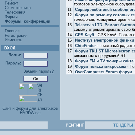
Ремонт
торговое электронное оборудован
Схемотехника
11
Сервер любителей свободног
Телефония
12
Форум по ремонту сотовых т
Фирмы
телефонов, коммуникаторов и к
Форумы, конференции
13
Teleservis LTD. Ремонт бытов
самому отремонтировать свою бы
Главная
14
GPS Клуб
- GPS Клуб. Портал о
Регистрация
Изменить
15
Институт электронной физики
16
ChipFinder
- поисковый радиоте
ВХОД
17
Форум ТКЦ ST Microelectronic
Логин:
связанным с продукцией ST
18
Форум FM и TV тюнеры сайта 
Пароль:
19
Форум поиска микросхем
- По
Забыли пароль?
20
OverComputers Forum форум
-
Cайт и форум для электриков
HARDW.net
РЕЙТИНГ
ТЕНДЕРЫ