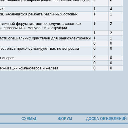
ия!
1
4
ов, касающихся ремонта различных сотовых
1
1
Отличный форум где можно получить совет как
1
2
, справочники, мануалы и инструкции.
1
2
асти специальных кристалов для радиоэлектроники
1
1
0
0
ectronics проконсультируют вас по вопросам
0
0
 тюнеров.
0
0
0
0
дернизации компьютеров и железа
0
0
СХЕМЫ
ФОРУМ
ДОСКА ОБЪЯВЛЕНИЙ