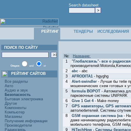
Search datasheet
РЕЙТИНГ
ТЕНДЕРЫ
ИССЛЕДОВАНИЯ
ПОИСК ПО САЙТУ
№:
Название:
1
"Глобалсвязь"- все о радиосвя
производителей:Motorola,Kenwood,
Опции:
and
or
2
abc
- abc
РЕЙТИНГ САЙТОВ
3
AFRODITA1
- hgyghg
Все разделы
4
Alert-swindler
- Лучше бы тебе п
Авто
мошеннических схем готовых к у
Аудио и звук
5
formula ВОРОТ
- Автоматика д
Безопасность
парковочные системы UNIPARK
Бытовая электроника
6
Give 1 Get 4
- Make money
Другое
7
GPS навигаторы, GPS автомаг
Компоненты
автолюбителей. Системы спутник
Компьютер
8
GSM охранная система (на
- На
Магазины
даже начинающему радиолюбител
Получение информации
мобильного телефона, GSM пейдж
Производители
Радиосвязь
9
HiTechHow - Системы безопасн