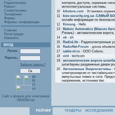
Радиотехника
контроль доступа, охранные сигн
Ремонт
интеллектуальные системы.
Схемотехника
10
kibstore.com
- Установка охран
Телефония
11
kiev-security.org.ua -САМЫ
Фирмы
онлайн информации по безопаснос
Форумы, конференции
12
Kimung
- Hello
13
Maksiz Automatics (Максиз Авто
Главная
Рязань) - автоматические ворота
Регистрация
14
ok
- sh
Изменить
15
RadioLife
- Радиоэлектронные ус
ВХОД
16
RadioNet-Forum
- доска объявле
Логин:
17
sable-nt.ru
- ООО Соболь
18
vint
- techcom
Пароль:
19
автоматические ворота шлагб
шлагбаумы раздвижные двери ро
Забыли пароль?
20
Автономные Энергосистемы
- 
электроэнергии от нестабильнос
импульсных помех в сети. Предл
напряжения, источники бес
Cайт и форум для электриков
HARDW.net
РЕЙТИНГ
ТЕНДЕРЫ
ИССЛЕДОВАНИЯ