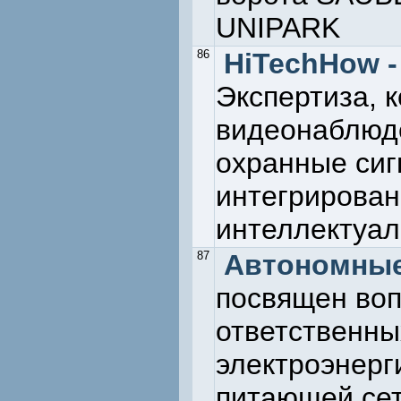
UNIPARK
86
HiTechHow 
Экспертиза, к
видеонаблюде
охранные сиг
интегрирован
интеллектуал
87
Автономные
посвящен во
ответственны
электроэнерг
питающей се