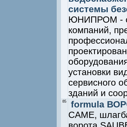
системы без
ЮНИПРОМ - о
компаний, пр
профессионал
проектирован
оборудования
установки ви
сервисного о
зданий и соо
85
formula ВО
CAME, шлагб
ворота SAUB