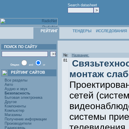
Search datasheet
РЕЙТИНГ
ТЕНДЕРЫ
ИССЛЕДОВАНИЯ
ПОИСК ПО САЙТУ
№:
Название:
81
Связьтехнос
Опции:
and
or
монтаж слаб
РЕЙТИНГ САЙТОВ
Все разделы
Проектирован
Авто
Аудио и звук
сетей (систе
Безопасность
Бытовая электроника
Другое
видеонаблюде
Компоненты
Компьютер
системы прие
Магазины
Получение информации
Производители
телевидения,
Радиосвязь