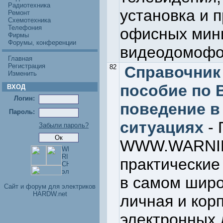
Радиотехника
установка и 
Ремонт
Схемотехника
Телефония
офисных мини
Фирмы
Форумы, конференции
видеодомофо
Главная
Регистрация
82
Справочник
Изменить
пособие по
ВХОД
Логин:
поведение 
Пароль:
ситуациях
- 
Забыли пароль?
WWW.WARNIN
практические
в самом широ
Cайт и форум для электриков
HARDW.net
личная и кор
электронных 