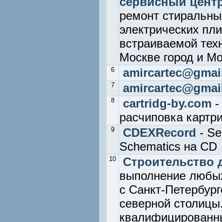
сервисный центр
ремонт стиральны
электрических пли
встраиваемой техн
Москве город и Мо
6
amircartec@gmai
7
amircartec@gmai
8
cartridg-by.com
-
расчиповка картр
9
CDEXRecord
- Se
Schematics на CD
10
Cтроительство 
выполнение любых
с Санкт-Петербург
северной столицы
квалифицированны