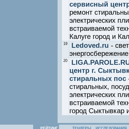
сервисный центр 
ремонт стиральны
электрических пли
встраиваемой техн
Калуге город и Ка
19
Ledoved.ru
- све
энергосбережение
20
LIGA.PAROLE.RU
центр г. Сыктыв
стиральных пос
стиральных, посу
электрических пли
встраиваемой техн
город Сыктывкар 
РЕЙТИНГ
ТЕНДЕРЫ
ИССЛЕДОВАНИЯ