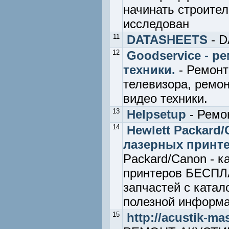
начинать строите
исследован
11
DATASHEETS
- 
12
Goodservice - р
техники.
- Ремонт
телевизора, ремон
видео техники.
13
Helpsetup
- Ремо
14
Hewlett Packard/
лазерных принт
Packard/Canon - к
принтеров БЕСПЛ
запчастей с ката
полезной информ
15
http://acustik-ma