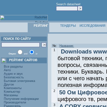
Search datasheet
РЕЙТИНГ
ТЕНДЕРЫ
ИССЛЕДОВАНИЯ
ПОИСК ПО САЙТУ
№:
Название:
1
Downloads www.2
Опции:
and
or
бытовой техники, 
РЕЙТИНГ САЙТОВ
вопросы, связанн
Все разделы
Авто
техники. Букварь.
Аудио и звук
или с чего начать
Безопасность
Бытовая электроника
полезная информа
Другое
Компоненты
2
50 Ом Цифровое
Компьютер
Магазины
цифрового тв, рем
Получение информации
Производители
3
A COPY сервисны
Радиосвязь