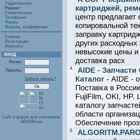
Радиотехника
картриджей, рем
Ремонт
Схемотехника
центр предлагает
Телефония
Фирмы
копировальной тех
Форумы, конференции
заправку картридж
Главная
других расходных 
Регистрация
Изменить
невысокие цены и
ВХОД
доставка расх
Логин:
4
AIDE - Запчасти
Пароль:
Каталог
- AIDE -
Забыли пароль?
Поставка в Росс
FujiFilm, OKI, HP.
каталогу запчасте
области организа
Cайт и форум для электриков
Обеспечение проз
HARDW.net
5
ALGORITM.PARO