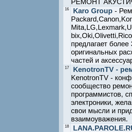
РЕМОНТ АКУСТИ
16
Karo Group
- Рем
Packard,Canon,Koni
Mita,LG,Lexmark,U
bix,Oki,Olivetti,R
предлагает более
оригинальных рас
частей и аксессуа
17
KenotronTV - ре
KenotronTV - конф
сообщество ремон
программистов, с
электроники, жел
свои мысли и пр
взаимоуважения.
18
LANA.PAROLE.RU