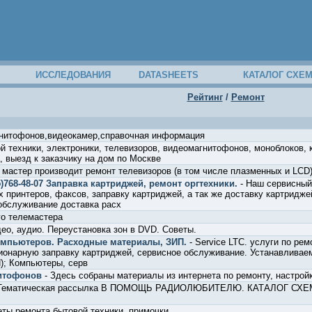
ИССЛЕДОВАНИЯ
DATASHEETS
КАТАЛОГ СХЕ
Рейтинг
/
Ремонт
нитофонов,видеокамер,справочная информация
й техники, электроники, телевизоров, видеомагнитофонов, моноблоков,
, выезд к заказчику на дом по Москве
 мастер производит ремонт телевизоров (в том числе плазменных и LCD
)768-48-07 Заправка картриджей, ремонт оргтехники.
- Наш сервисный
х принтеров, факсов, заправку картриджей, а так же доставку картридж
обслуживание доставка расх
го телемастера
ео, аудио. Переустановка зон в DVD. Советы.
омпьютеров. Расходные материалы, ЗИП.
- Service LTC. услуги по рем
онарную заправку картриджей, сервисное обслуживание. Устанавливае
П); Компьютеры, серв
нитофонов
- Здесь собраны материалы из интернета по ремонту, настрой
Тематическая рассылка В ПОМОЩЬ РАДИОЛЮБИТЕЛЮ. КАТАЛОГ СХЕМ. В
еты ремонта бытовой техники, примочки.