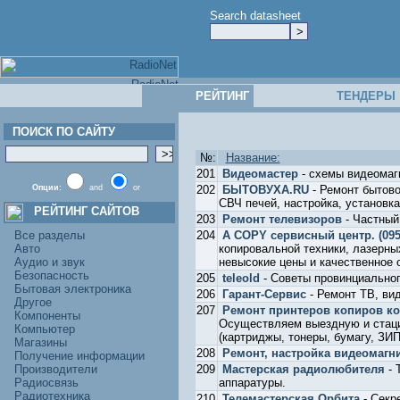
Search datasheet
РЕЙТИНГ
ТЕНДЕРЫ
ПОИСК ПО САЙТУ
№:
Название:
201
Видеомастер
- схемы видеомаг
Опции:
and
or
202
БЫТОВУХА.RU
- Ремонт бытово
СВЧ печей, настройка, установка
РЕЙТИНГ САЙТОВ
203
Ремонт телевизоров
- Частный
Все разделы
204
A COPY сервисный центр. (095
Авто
копировальной техники, лазерны
Аудио и звук
невысокие цены и качественное 
Безопасность
205
teleold
- Советы провинциально
Бытовая электроника
206
Гарант-Сервис
- Ремонт ТВ, вид
Другое
207
Ремонт принтеров копиров к
Компоненты
Осуществляем выездную и стаци
Компьютер
(картриджы, тонеры, бумагу, ЗИ
Магазины
208
Ремонт, настройка видеомаг
Получение информации
Производители
209
Мастерская радиолюбителя
- 
Радиосвязь
аппаратуры.
Радиотехника
210
Телемастерская Орбита
- Секр