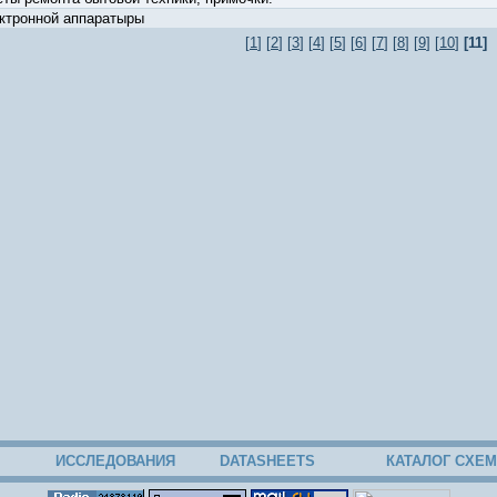
ктронной аппаратыры
[
1
] [
2
] [
3
] [
4
] [
5
] [
6
] [
7
] [
8
] [
9
] [
10
]
[11]
ИССЛЕДОВАНИЯ
DATASHEETS
КАТАЛОГ СХЕМ