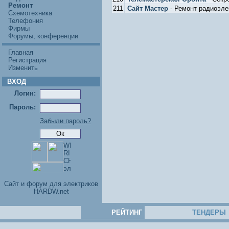
Ремонт
211
Сайт Мастер
- Ремонт радиоэле
Схемотехника
Телефония
Фирмы
Форумы, конференции
Главная
Регистрация
Изменить
ВХОД
Логин:
Пароль:
Забыли пароль?
Cайт и форум для электриков
HARDW.net
РЕЙТИНГ
ТЕНДЕРЫ