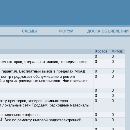
М
СХЕМЫ
ФОРУМ
ДОСКА ОБЪЯВЛЕНИЙ
Хостов:
Хитов:
0
0
 компьютеров, стиральных машин, холодильников,
0
0
) гарантия. Бесплатный вызов в пределах МКАД.
0
0
 центр предлагает обслуживание и ремонт
0
0
ей и других расходных материалов. Нас отличают:
0
0
0
0
онту принтеров, копиров, компьютеров.
0
0
м локальные сети.Продаем: расходные материалы
ке видеомагнитофонов.
0
0
се по ремонту бытовой радиоэлектронной
0
0
0
0