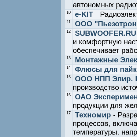
автономных радиот
10
e-KIT
- Радиоэлек
11
ООО "Пьезотрон
12
SUBWOOFER.RU М
и комфортную нас
обеспечивает рабо
13
Монтажные Эле
14
Флюсы для пайк
15
ООО НПП Элир. Р
производство исто
16
ОАО Эксперимен
продукции для жел
17
Техномир
- Разра
процессов, включа
температуры, напр