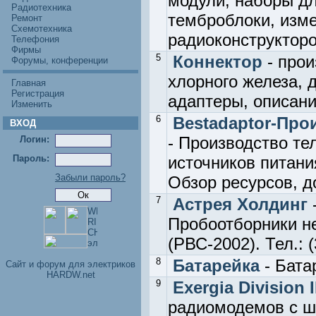
модули, наборы дл
Радиотехника
темброблоки, изме
Ремонт
Схемотехника
радиоконструкторо
Телефония
Фирмы
5
Коннектор
- прои
Форумы, конференции
хлорного железа, 
Главная
Регистрация
адаптеры, описани
Изменить
6
Bestadaptor-Про
ВХОД
- Производство те
Логин:
Пароль:
источников питани
Забыли пароль?
Обзор ресурсов, д
7
Астрея Холдинг
Пробоотборники н
(РВС-2002). Тел.:
8
Батарейка
- Бата
Cайт и форум для электриков
HARDW.net
9
Exergia Division I
радиомодемов с ши