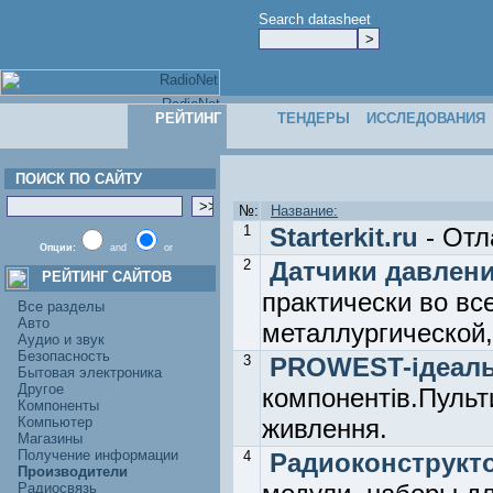
Search datasheet
РЕЙТИНГ
ТЕНДЕРЫ
ИССЛЕДОВАНИЯ
ПОИСК ПО САЙТУ
№:
Название:
1
Starterkit.ru
- Отл
Опции:
and
or
2
Датчики давлени
РЕЙТИНГ САЙТОВ
практически во вс
Все разделы
Авто
металлургической,
Аудио и звук
Безопасность
3
PROWEST-ідеаль
Бытовая электроника
Другое
компонентів.Пульт
Компоненты
Компьютер
живлення.
Магазины
Получение информации
4
Радиоконструкто
Производители
Радиосвязь