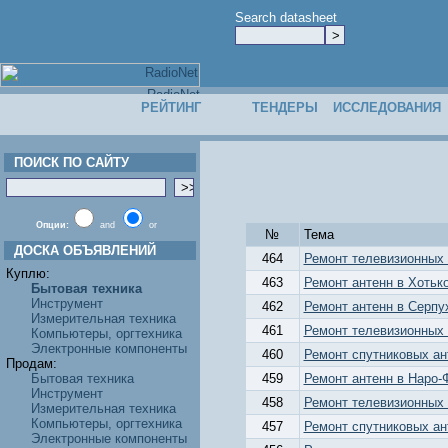
Search datasheet
РЕЙТИНГ
ТЕНДЕРЫ
ИССЛЕДОВАНИЯ
ПОИСК ПО САЙТУ
Опции:
and
or
№
Тема
ДОСКА ОБЪЯВЛЕНИЙ
464
Ремонт телевизионных 
Куплю:
463
Ремонт антенн в Хотько
Бытовая техника
Инструмент
462
Ремонт антенн в Серпу
Измерительная техника
461
Ремонт телевизионных 
Компьютеры, оргтехника
Электронные компоненты
460
Ремонт спутниковых ан
Продам:
Бытовая техника
459
Ремонт антенн в Наро-
Инструмент
458
Ремонт телевизионных 
Измерительная техника
Компьютеры, оргтехника
457
Ремонт спутниковых ан
Электронные компоненты