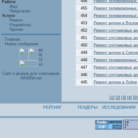
456
Ремонт телевизионных 
Работа:
Ищу
455
Ремонт телевизионных 
Предлагаю
Услуги:
454
Ремонт телевизионных 
Ремонт
453
Ремонт антенн в Воскр
Разработка
Прочее
452
Ремонт спутниковых ан
451
Ремонт спутниковых ан
Главная
Новое сообщение
450
Ремонт спутниковых ан
449
Ремонт антенн в Серги
448
Ремонт телевизионных 
447
Ремонт спутниковых ан
Cайт и форум для электриков
446
Ремонт спутниковых ан
HARDW.net
445
Ремонт антенн в Лобне
[
1
] [
2
] [
3
] [
4
] [
5
]
РЕЙТИНГ
ТЕНДЕРЫ
ИССЛЕДОВАНИЯ