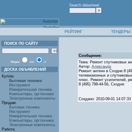
Search datasheet
РЕЙТИНГ
ТЕНДЕРЫ
ПОИСК ПО САЙТУ
Сообщение:
Тема: Ремонт спутниковых ан
Опции:
and
or
Автор:
Александр
ДОСКА ОБЪЯВЛЕНИЙ
Ремонт антенн в Сходне.8 (4
телевизионных и спутниковых
Куплю:
плюс. Ремонт усилителей, р
Бытовая техника
8 (495) 798-44-56, Сходня.
Инструмент
Измерительная техника
Компьютеры, оргтехника
Электронные компоненты
Создано: 2010-09-01 14:07:
Продам:
Бытовая техника
Инструмент
Измерительная техника
Компьютеры, оргтехника
Электронные компоненты
Работа: