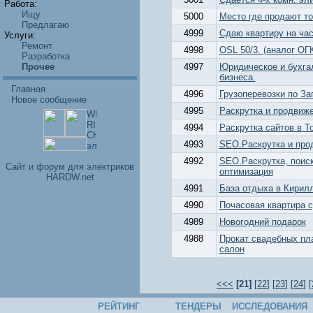
Работа:
Ищу
5000
Место где продают т
Предлагаю
4999
Сдаю квартиру на ча
Услуги:
Ремонт
4998
OSL 50/3. (аналог ОГ
Разработка
Прочее
4997
Юридическое и бухга
бизнеса.
Главная
4996
Грузоперевозки по За
Новое сообщение
4995
Раскрутка и продвиже
4994
Раскрутка сайтов в Т
4993
SEO.Раскрутка и про
4992
SEO.Раскрутка, поис
Cайт и форум для электриков
оптимизация
HARDW.net
4991
База отдыха в Кирил
4990
Почасовая квартира с
4989
Новогодний подарок
4988
Прокат свадебных пл
салон
<<<
[21]
[
22
] [
23
] [
24
] [
РЕЙТИНГ
ТЕНДЕРЫ
ИССЛЕДОВАНИЯ