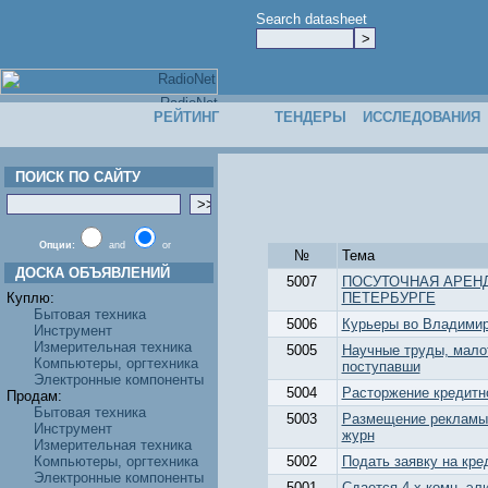
Search datasheet
РЕЙТИНГ
ТЕНДЕРЫ
ИССЛЕДОВАНИЯ
ПОИСК ПО САЙТУ
Опции:
and
or
№
Тема
ДОСКА ОБЪЯВЛЕНИЙ
5007
ПОСУТОЧНАЯ АРЕНД
Куплю:
ПЕТЕРБУРГЕ
Бытовая техника
5006
Курьеры во Владимир
Инструмент
Измерительная техника
5005
Научные труды, мало
Компьютеры, оргтехника
поступавши
Электронные компоненты
5004
Расторжение кредитно
Продам:
Бытовая техника
5003
Размещение рекламы 
Инструмент
журн
Измерительная техника
Компьютеры, оргтехника
5002
Подать заявку на кре
Электронные компоненты
5001
Cдается 4-х комн. эл