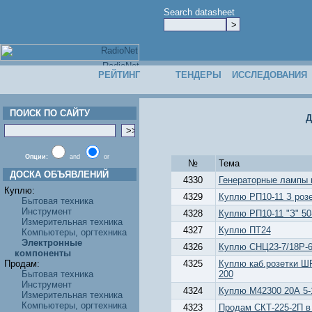
Search datasheet
РЕЙТИНГ
ТЕНДЕРЫ
ИССЛЕДОВАНИЯ
ПОИСК ПО САЙТУ
Д
Опции:
and
or
№
Тема
ДОСКА ОБЪЯВЛЕНИЙ
4330
Генераторные лампы г
Куплю:
4329
Куплю РП10-11 З роз
Бытовая техника
Инструмент
4328
Куплю РП10-11 "З" 50
Измерительная техника
4327
Куплю ПТ24
Компьютеры, оргтехника
Электронные
4326
Куплю СНЦ23-7/18Р-6-
компоненты
Продам:
4325
Куплю каб.розетки 
Бытовая техника
200
Инструмент
4324
Куплю М42300 20А 5-
Измерительная техника
Компьютеры, оргтехника
4323
Продам СКТ-225-2П в