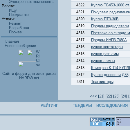
Электронные компоненты
4322
Куплю ТБ453-1000 от 
Работа:
Ищу
4321
Покупаем радиолампы
Предлагаю
Услуги:
4320
Куплю ПТ3-30В
Ремонт
4319
Продам радиодетали
Разработка
Прочее
4318
Поставка со склада 
4317
Продам ИНП3-7/80А
Главная
Новое сообщение
4316
куплю контакторы
4315
куплю разъемы
4314
куплю лампы
4313
Клистрон К-114 КУП
Cайт и форум для электриков
4312
Куплю дроссели Д35,
HARDW.net
4311
Транзисторы
<<<
[
21
] [
22
] [
23
] [
24
] [
РЕЙТИНГ
ТЕНДЕРЫ
ИССЛЕДОВАНИЯ