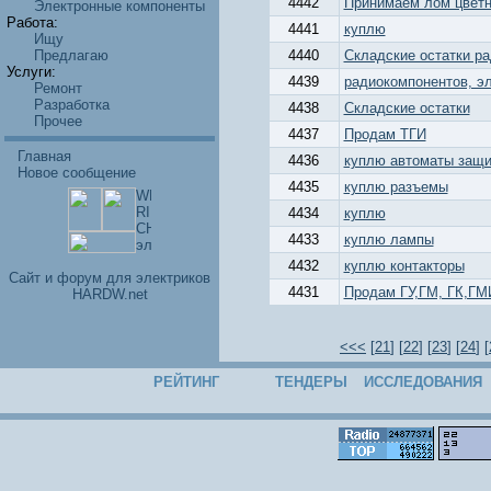
4442
Принимаем лом цвет
Электронные компоненты
Работа:
4441
куплю
Ищу
Предлагаю
4440
Складские остатки р
Услуги:
4439
радиокомпонентов, э
Ремонт
Разработка
4438
Складские остатки
Прочее
4437
Продам ТГИ
Главная
4436
куплю автоматы защ
Новое сообщение
4435
куплю разъемы
4434
куплю
4433
куплю лампы
4432
куплю контакторы
Cайт и форум для электриков
4431
Продам ГУ,ГМ, ГК,ГМ
HARDW.net
<<<
[
21
] [
22
] [
23
] [
24
] [
РЕЙТИНГ
ТЕНДЕРЫ
ИССЛЕДОВАНИЯ