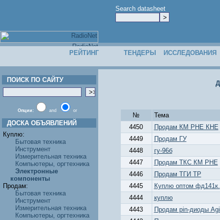
Search datasheet
РЕЙТИНГ
ТЕНДЕРЫ
ИССЛЕДОВАНИЯ
ПОИСК ПО САЙТУ
Д
Опции:
and
or
№
Тема
ДОСКА ОБЪЯВЛЕНИЙ
4450
Продам КМ РНЕ КНЕ
Куплю:
4449
Продам ГУ
Бытовая техника
Инструмент
4448
гу-96б
Измерительная техника
4447
Продам ТКС КМ РНЕ
Компьютеры, оргтехника
Электронные
4446
Продам ТГИ ТР
компоненты
Продам:
4445
Куплю оптом фд141к.
Бытовая техника
4444
куплю
Инструмент
Измерительная техника
4443
Продам pin-диоды Agi
Компьютеры, оргтехника