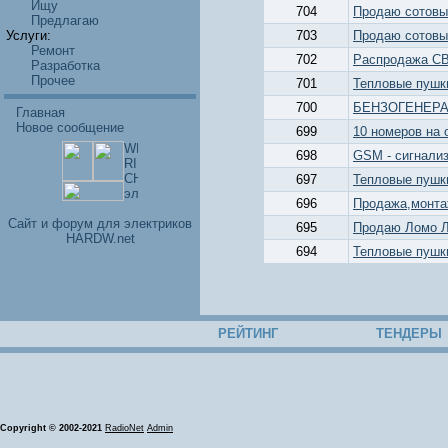
Ищу
704
Продаю сотовы
Предлагаю
Услуги:
703
Продаю сотовы
Ремонт
702
Распродажа CB
Разработка
Прочее
701
Тепловые пушки 
700
БЕНЗОГЕНЕРАТО
Главная
Новое сообщение
699
10 номеров на 
698
GSM - сигнали
697
Тепловые пушки 
696
Продажа,монта
Cайт и форум для электриков
695
Продаю Ломо ЛК
HARDW.net
694
Тепловые пушки 
РЕЙТИНГ
ТЕНДЕРЫ
Copyright © 2002-2021
RadioNet
Admin