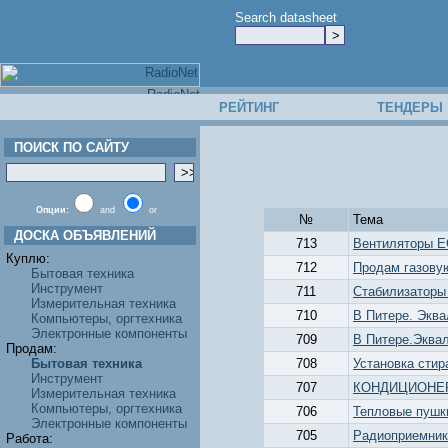
Search datasheet
РЕЙТИНГ
ТЕНДЕРЫ
ПОИСК ПО САЙТУ
Опции:
and
or
№
Тема
ДОСКА ОБЪЯВЛЕНИЙ
713
Вентиляторы 
Куплю:
712
Продам газову
Бытовая техника
Инструмент
711
Стабилизаторы
Измерительная техника
710
В Питере. Экв
Компьютеры, оргтехника
Электронные компоненты
709
В Питере.Эква
Продам:
Бытовая техника
708
Установка сти
Инструмент
707
КОНДИЦИОНЕР
Измерительная техника
Компьютеры, оргтехника
706
Тепловые пушки 
Электронные компоненты
705
Радиоприемник
Работа: