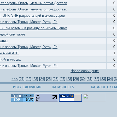
 телефоны.Оптом, мелким оптом.Доставк
0
 телефоны.Оптом, мелким оптом.Доставк
0
, UHF, VHF радиостанций и аксессуаров
0
и завесы Тропик, Master, Pyrox, Fri
0
РЫ оптом и в розницу по низким ценам
0
одной сим карте
0
зация
0
и завесы Тропик, Master, Pyrox, Fri
0
ж мини АТС
1
-А и мн. др.
0
и завесы Тропик, Master, Pyrox, Fri
0
Новое сообщение
<<<
[
21
] [
22
] [
23
] [
24
] [
25
] [
26
] [
27
] [
28
] [
29
] [
30
] [
31
] [
32
] [
33
] [
34
] [
3
ИССЛЕДОВАНИЯ
DATASHEETS
КАТАЛОГ СХЕМ