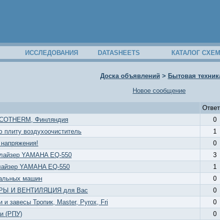
ИССЛЕДОВАНИЯ
DATASHEETS
КАТАЛОГ СХЕ
Доска объявлений
>
Бытовая техник
Новое сообщение
Ответ
ECOTHERM, Финляндия
0
ю плиту воздухоочиститель
1
 напряжения!
0
алайзер YAMAHA EQ-550
3
лайзер YAMAHA EQ-550
1
ральных машин
0
Ы И ВЕНТИЛЯЦИЯ для Вас
0
и завесы Тропик, Master, Pyrox, Fri
0
и (РПУ)
0