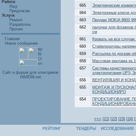
Работа:
665
Электрические конве
Ищу
Предлагаю
664
Электронные ключи дл
Услуги:
Ремонт
663
Продаю NOKIA 8800 99
Разработка
662
палочки для флажков б
Прочее
см
Главная
661
Кровать на все случаи
Новое сообщение
660
Стабилизаторы напряже
659
Рассылка по доскам объ
658
Массовая реклама за 10
657
Системы качественног
Cайт и форум для электриков
электропитания,UPS,Э
HARDW.net
656
ВЕНТИЛЯЦИЯ И КОН
655
МОНТАЖ И ПУСКОНАЛ
КОНДИЦИОНИРО
654
ПРОЕКТИРОВАНИЕ П
КОНДИЦИОНИРОВАН
<<<
[
21
] [
22
] [
23
] [
24
] [
РЕЙТИНГ
ТЕНДЕРЫ
ИССЛЕДОВАНИЯ