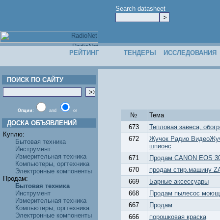
Search datasheet
РЕЙТИНГ
ТЕНДЕРЫ
ИССЛЕДОВАНИЯ
ПОИСК ПО САЙТУ
Опции:
and
or
№
Тема
ДОСКА ОБЪЯВЛЕНИЙ
673
Тепловая завеса, обог
Куплю:
672
Жучок Радио ВидеоЖуч
Бытовая техника
шпионс
Инструмент
Измерительная техника
671
Продам CANON EOS 3
Компьютеры, оргтехника
670
продам стир.машину 
Электронные компоненты
Продам:
669
Барные аксессуары
Бытовая техника
Инструмент
668
Продам пылесос моющ
Измерительная техника
667
Продам
Компьютеры, оргтехника
Электронные компоненты
666
порошковая краска